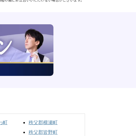
わ町
秩父郡横瀬町
秩父郡皆野町