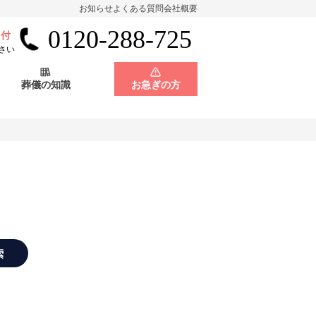
お知らせ
よくある質問
会社概要
0120-288-725
受付
会員制度
神奈川県
さい
葬儀の知識
お急ぎの方
店舗用地募集
会員制度
神奈川県
店舗用地募集
索