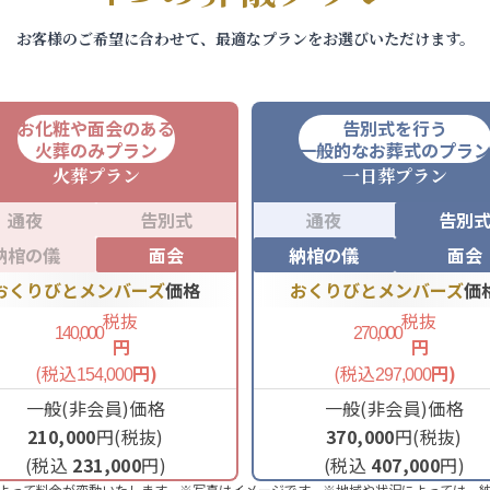
お客様のご希望に合わせて、最適なプランをお選びいただけます。
お化粧や面会のある
告別式を行う
火葬のみプラン
一般的なお葬式のプラ
火葬
プラン
一日葬
プラン
通夜
告別式
通夜
告別
納棺の儀
面会
納棺の儀
面会
おくりびとメンバーズ
価格
おくりびとメンバーズ
価
税抜
税抜
140,000
270,000
円
円
(税込
円)
(税込
円)
154,000
297,000
一般(非会員)価格
一般(非会員)価格
210,000
円(税抜)
370,000
円(税抜)
(税込
231,000
円)
(税込
407,000
円)
よって料金が変動いたします。※写真はイメージです。※地域や状況によっては、