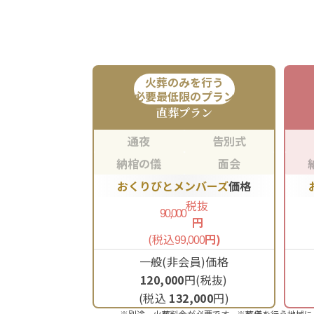
火葬のみを行う
必要最低限のプラン
直葬
プラン
通夜
告別式
納棺の儀
面会
おくりびとメンバーズ
価格
税抜
90,000
円
(税込
円)
99,000
一般(非会員)価格
120,000
円(税抜)
(税込
132,000
円)
※別途、火葬料金が必要です。※葬儀を行う地域に