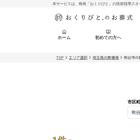
本サービスは、映画「おくりびと」の技術指導スタ
初めての方へ
関東エリア
お客様の声
葬儀の知識
初めての方へ
東京都
ご葬儀事例
葬儀の知識
アフターサポ
ホーム
初めての方へ
北海道エリア
札幌市
会社を知る
スタッフ一覧
TOP
エリア選択
埼玉県の葬儀場
熊谷市の
初めての方へ
関東エリア
お客様の声
葬儀の知識
初めての方へ
東京都
ご葬儀事例
葬儀の知識
アフターサポ
北海道エリア
札幌市
会社を知る
スタッフ一覧
市区
熊