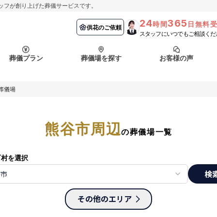
ッフが創り上げた葬儀サービスです。
24
365
時間
日無料
納棺の儀とは？
埼玉県
お客様の声
供花のご依頼
葬儀の流れ
千葉県
よくある質問
供花のご依頼
スタッフにいつでもご相談くだ
ート
葬儀プラン
葬儀場を探す
お客様の声
函館市
採用情報
会社概要
葬儀場
納棺の儀とは？
埼玉県
お客様の声
供花のご依頼
葬儀の流れ
千葉県
よくある質問
ート
熊谷市周辺
函館市
の葬儀場一覧
採用情報
会社概要
町村を選択
検
谷市
その他のエリア