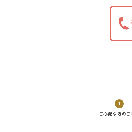
1
ご心配な方の
ご