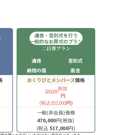
通夜・告別式を行う
ン
一般的なお葬式のプラン
二日葬
プラン
式
通夜
告別式
納棺の儀
面会
格
おくりびとメンバーズ
価格
税抜
320,000
円
(税込
円)
352,000
一般(非会員)価格
470,000
円(税抜)
(税込
517,000
円)
納棺の儀にお立合いいただけない場合がございます。