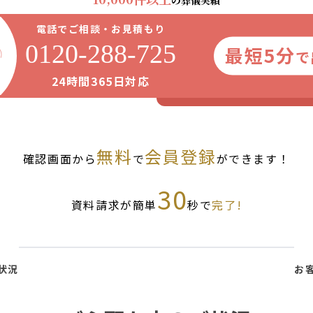
の葬儀実績
電話でご相談・お見積もり
0120-288-725
最短5分
で
24時間365日対応
無料
会員登録
確認画面から
で
ができます！
30
資料請求が簡単
秒で
完了!
状況
お