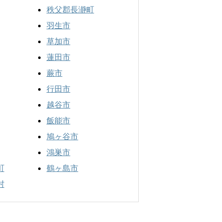
秩父郡長瀞町
羽生市
草加市
蓮田市
蕨市
行田市
越谷市
飯能市
鳩ヶ谷市
鴻巣市
町
鶴ヶ島市
村