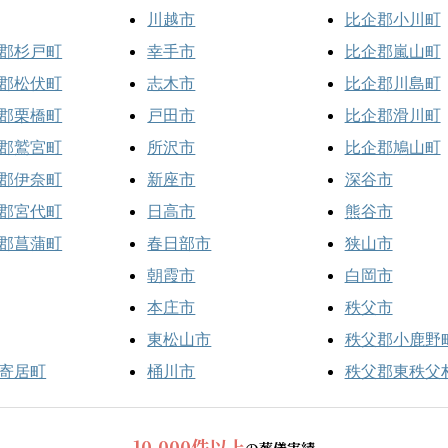
川越市
比企郡小川町
郡杉戸町
幸手市
比企郡嵐山町
郡松伏町
志木市
比企郡川島町
郡栗橋町
戸田市
比企郡滑川町
郡鷲宮町
所沢市
比企郡鳩山町
郡伊奈町
新座市
深谷市
郡宮代町
日高市
熊谷市
郡菖蒲町
春日部市
狭山市
朝霞市
白岡市
本庄市
秩父市
東松山市
秩父郡小鹿野
寄居町
桶川市
秩父郡東秩父
10,000件以上