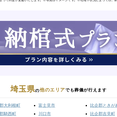
埼玉県
他のエリア
でも葬儀が行えます
の
郡大利根町
富士見市
比企郡ときが
郡騎西町
川口市
比企郡吉見町