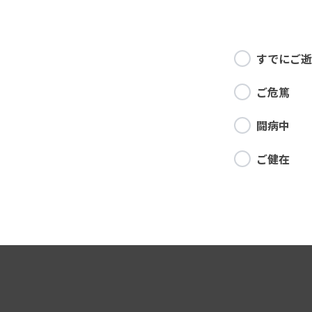
すでにご逝
ご危篤
闘病中
ご健在