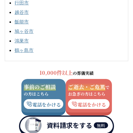
行田市
越谷市
飯能市
鳩ヶ谷市
鴻巣市
鶴ヶ島市
10,000件以上
の葬儀実績
事前のご相談
ご逝去・ご危篤
で
の方はこちら
お急ぎの方はこちら
電話をかける
電話をかける
資料請求をする
無料