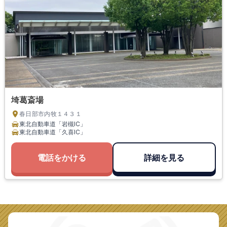
埼葛斎場
春日部市内牧１４３１
東北自動車道「岩槻IC」
東北自動車道「久喜IC」
電話をかける
詳細を見る