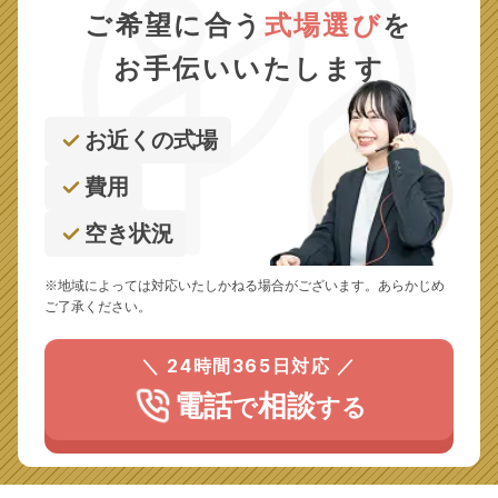
ご希望に合う
式場選び
を
お手伝いいたします
お近くの式場
費用
空き状況
※地域によっては対応いたしかねる場合がございます。あらかじめ
ご了承ください。
＼ 24時間365日対応 ／
電話
相談
で
する