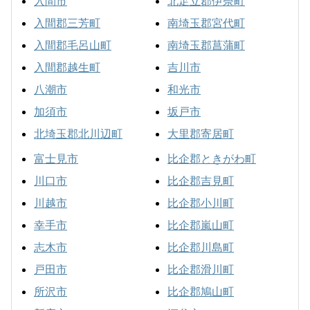
入間市
北足立郡伊奈町
入間郡三芳町
南埼玉郡宮代町
入間郡毛呂山町
南埼玉郡菖蒲町
入間郡越生町
吉川市
八潮市
和光市
加須市
坂戸市
北埼玉郡北川辺町
大里郡寄居町
富士見市
比企郡ときがわ町
川口市
比企郡吉見町
川越市
比企郡小川町
幸手市
比企郡嵐山町
志木市
比企郡川島町
戸田市
比企郡滑川町
所沢市
比企郡鳩山町