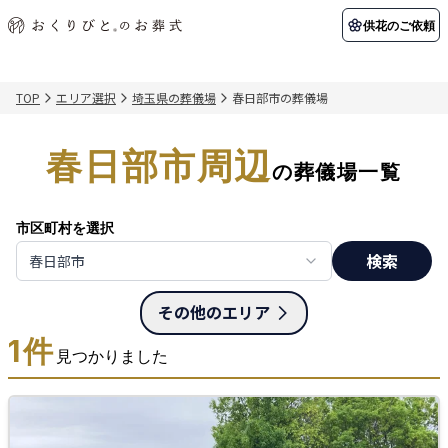
供花のご依頼
TOP
エリア選択
埼玉県の葬儀場
春日部市の葬儀場
初めての方へ
お客様の声
葬儀の知識
関東エリア
春日部市周辺
初めての方へ
ご葬儀事例
葬儀の知識
納棺の儀とは？
お客様の声
供花のご依頼
の葬儀場一覧
東京都
埼玉県
葬儀の流れ
よくある質問
会員制度
市区町村を選択
アフターサポート
千葉県
神奈川県
検索
春日部市
北海道エリア
会社を知る
その他のエリア
スタッフ一覧
採用情報
札幌市
函館市
1
件
見つかりました
会社概要
店舗用地募集