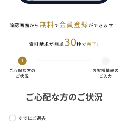
無料
会員登録
確認画面から
で
ができます！
30
資料請求が簡単
秒で
完了!
1
2
ご心配な方の
お客様情報の
ご状況
ご入力
ご心配な方のご状況
すでにご逝去