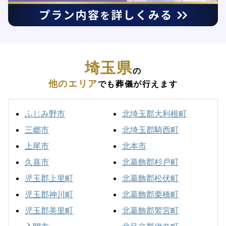
埼玉県
の
他のエリア
でも葬儀が行えます
ふじみ野市
北埼玉郡大利根町
三郷市
北埼玉郡騎西町
上尾市
北本市
久喜市
北葛飾郡杉戸町
児玉郡上里町
北葛飾郡松伏町
児玉郡神川町
北葛飾郡栗橋町
児玉郡美里町
北葛飾郡鷲宮町