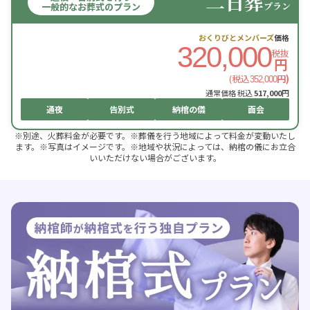
二日葬
プラン
一般的なお葬式のプラン
おくりびとメンバーズ
価格
320,000
税抜
円
(税込
円)
352,000
通常価格 税込
517,000
円
通夜
告別式
納棺の儀
面会
※別途、火葬料金が必要です。※葬儀を行う地域によって料金が変動いたし
ます。※写真はイメージです。※地域や状況によっては、納棺の儀にお立合
いいただけない場合がございます。