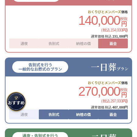
おくりびとメンバーズ
価格
140,000
税抜
円
(税込
円)
154,000
通常価格 税込
231,000
円
通夜
告別式
納棺の儀
面会
一日葬
告別式を行う
プラン
一般的なお葬式のプラン
おくりびとメンバーズ
価格
270,000
税抜
円
(税込
円)
297,000
通常価格 税込
407,000
円
通夜
告別式
納棺の儀
面会
通夜・告別式を行う