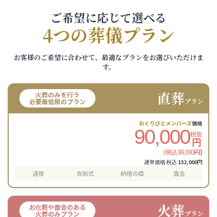
ご希望に応じて選べる
4つの葬儀プラン
お客様のご希望に合わせて、最適なプランをお選びいただけま
す。
直葬
火葬のみを行う
プラン
必要最低限のプラン
おくりびとメンバーズ
価格
90,000
税抜
円
(税込
円)
99,000
通常価格 税込
132,000
円
通夜
告別式
納棺の儀
面会
火葬
お化粧や面会のある
プラン
火葬のみプラン