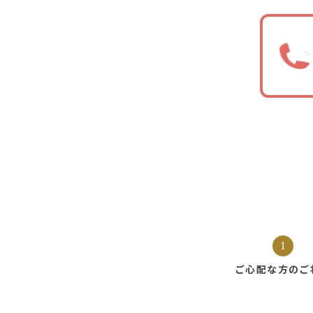
1
ご心配な方の
ご