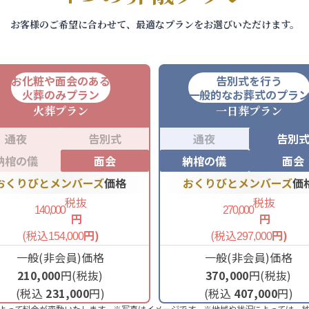
お客様のご希望に合わせて、最適なプランをお選びいただけます。
お化粧や面会のある
告別式を行う
火葬のみプラン
一般的なお葬式のプラ
火葬
プラン
一日葬
プラン
通夜
告別式
通夜
告別
納棺の儀
面会
納棺の儀
面会
おくりびとメンバーズ
価格
おくりびとメンバーズ
価
税抜
税抜
140,000
270,000
円
円
(税込
円)
(税込
円)
154,000
297,000
一般(非会員)価格
一般(非会員)価格
210,000
円(税抜)
370,000
円(税抜)
(税込
231,000
円)
(税込
407,000
円)
よって料金が変動いたします。※写真はイメージです。※地域や状況によっては、