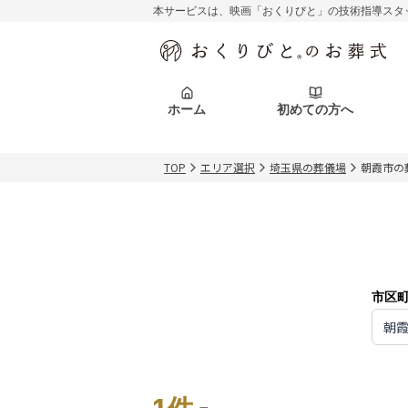
本サービスは、映画「おくりびと」の技術指導スタ
初めての方へ
関東エリア
お客様の声
葬儀の知識
初めての方へ
東京都
ご葬儀事例
葬儀の知識
アフターサポ
ホーム
初めての方へ
北海道エリア
札幌市
会社を知る
スタッフ一覧
TOP
エリア選択
埼玉県の葬儀場
朝霞市の
初めての方へ
関東エリア
お客様の声
葬儀の知識
初めての方へ
東京都
ご葬儀事例
葬儀の知識
アフターサポ
北海道エリア
札幌市
会社を知る
スタッフ一覧
市区
朝