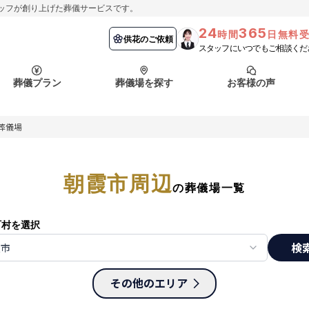
ッフが創り上げた葬儀サービスです。
24
365
時間
日無料
納棺の儀とは？
埼玉県
お客様の声
供花のご依頼
葬儀の流れ
千葉県
よくある質問
供花のご依頼
スタッフにいつでもご相談くだ
ート
葬儀プラン
葬儀場を探す
お客様の声
函館市
採用情報
会社概要
葬儀場
納棺の儀とは？
埼玉県
お客様の声
供花のご依頼
葬儀の流れ
千葉県
よくある質問
ート
朝霞市周辺
函館市
の葬儀場一覧
採用情報
会社概要
町村を選択
検
霞市
その他のエリア