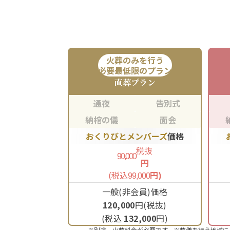
火葬のみを行う
必要最低限のプラン
直葬
プラン
通夜
告別式
納棺の儀
面会
おくりびとメンバーズ
価格
税抜
90,000
円
(税込
円)
99,000
一般(非会員)価格
120,000
円(税抜)
(税込
132,000
円)
※別途、火葬料金が必要です。※葬儀を行う地域に