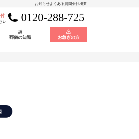
お知らせ
よくある質問
会社概要
0120-288-725
受付
会員制度
神奈川県
さい
葬儀の知識
お急ぎの方
店舗用地募集
会員制度
神奈川県
店舗用地募集
索