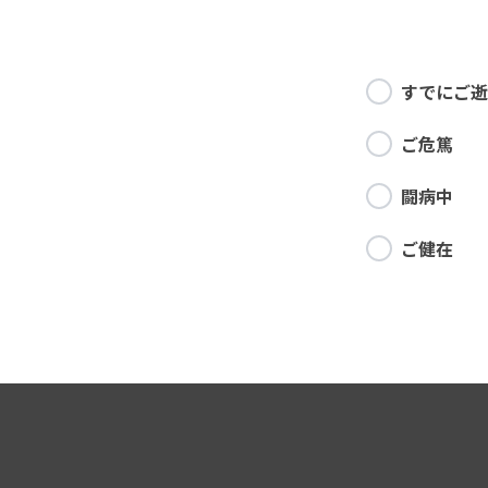
すでにご逝
ご危篤
闘病中
ご健在