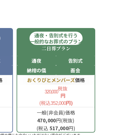
通夜・告別式を行う
ン
一般的なお葬式のプラン
二日葬
プラン
式
通夜
告別式
納棺の儀
面会
格
おくりびとメンバーズ
価格
税抜
320,000
円
(税込
円)
352,000
一般(非会員)価格
470,000
円(税抜)
(税込
517,000
円)
納棺の儀にお立合いいただけない場合がございます。