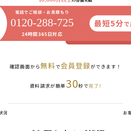
の葬儀実績
電話でご相談・お見積もり
0120-288-725
最短5分
で
24時間365日対応
無料
会員登録
確認画面から
で
ができます！
30
資料請求が簡単
秒で
完了!
状況
お