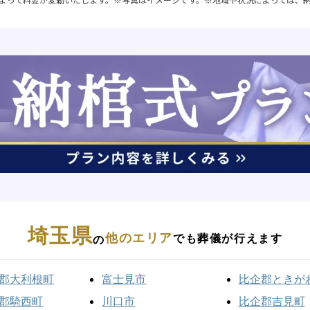
埼玉県
他のエリア
でも葬儀が行えます
の
郡大利根町
富士見市
比企郡ときが
郡騎西町
川口市
比企郡吉見町