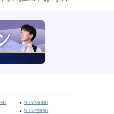
わ町
秩父郡横瀬町
秩父郡皆野町