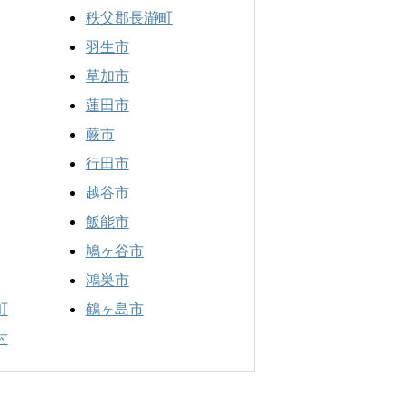
秩父郡長瀞町
羽生市
草加市
蓮田市
蕨市
行田市
越谷市
飯能市
鳩ヶ谷市
鴻巣市
町
鶴ヶ島市
村