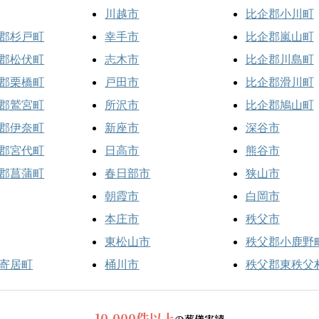
川越市
比企郡小川町
郡杉戸町
幸手市
比企郡嵐山町
郡松伏町
志木市
比企郡川島町
郡栗橋町
戸田市
比企郡滑川町
郡鷲宮町
所沢市
比企郡鳩山町
郡伊奈町
新座市
深谷市
郡宮代町
日高市
熊谷市
郡菖蒲町
春日部市
狭山市
朝霞市
白岡市
本庄市
秩父市
東松山市
秩父郡小鹿野
寄居町
桶川市
秩父郡東秩父
10,000件以上