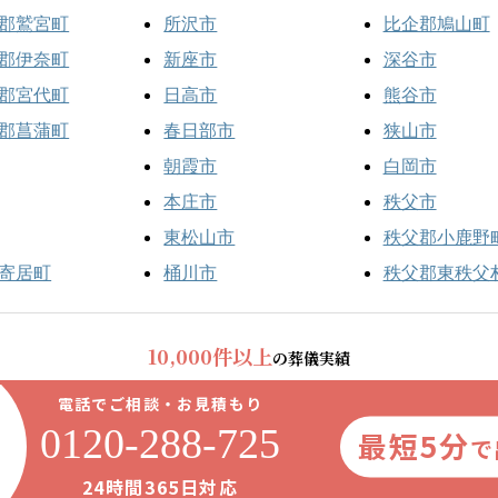
郡鷲宮町
所沢市
比企郡鳩山町
郡伊奈町
新座市
深谷市
郡宮代町
日高市
熊谷市
郡菖蒲町
春日部市
狭山市
朝霞市
白岡市
本庄市
秩父市
東松山市
秩父郡小鹿野
寄居町
桶川市
秩父郡東秩父
10,000件以上
の葬儀実績
電話でご相談・お見積もり
0120-288-725
最短5分
で
24時間365日対応