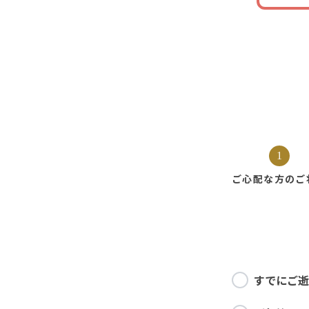
1
ご心配な方の
ご
すでにご逝