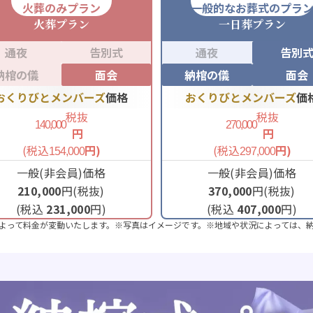
火葬のみプラン
一般的なお葬式のプラ
火葬
プラン
一日葬
プラン
通夜
告別式
通夜
告別
納棺の儀
面会
納棺の儀
面会
おくりびとメンバーズ
価格
おくりびとメンバーズ
価
税抜
税抜
140,000
270,000
円
円
(税込
円)
(税込
円)
154,000
297,000
一般(非会員)価格
一般(非会員)価格
210,000
円(税抜)
370,000
円(税抜)
(税込
231,000
円)
(税込
407,000
円)
よって料金が変動いたします。※写真はイメージです。※地域や状況によっては、