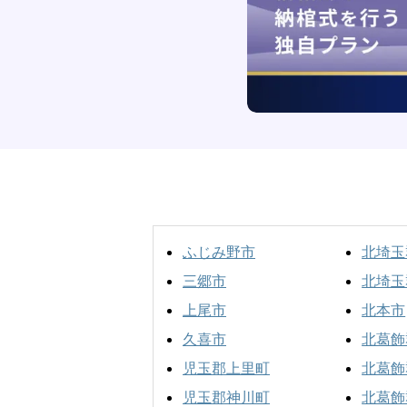
ふじみ野市
北埼玉
三郷市
北埼玉
上尾市
北本市
久喜市
北葛飾
児玉郡上里町
北葛飾
児玉郡神川町
北葛飾