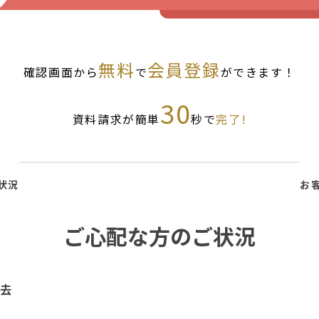
無料
会員登録
確認画面から
で
ができます！
30
資料請求が簡単
秒で
完了!
状況
お
ご心配な方のご状況
去