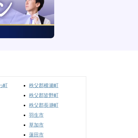
わ町
秩父郡横瀬町
秩父郡皆野町
秩父郡長瀞町
羽生市
草加市
蓮田市