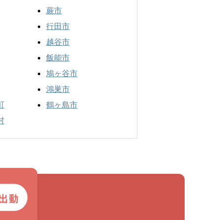
蕨市
行田市
越谷市
飯能市
鳩ヶ谷市
鴻巣市
町
鶴ヶ島市
村
出動