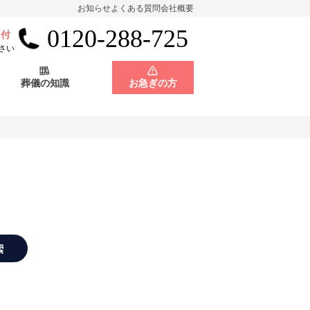
お知らせ
よくある質問
会社概要
0120-288-725
受付
会員制度
神奈川県
さい
葬儀の知識
お急ぎの方
店舗用地募集
会員制度
神奈川県
店舗用地募集
索