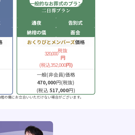
ン
一般的なお葬式のプラン
二日葬
プラン
式
通夜
告別式
納棺の儀
面会
格
おくりびとメンバーズ
価格
税抜
320,000
円
(税込
円)
352,000
一般(非会員)価格
470,000
円(税抜)
(税込
517,000
円)
納棺の儀にお立合いいただけない場合がございます。