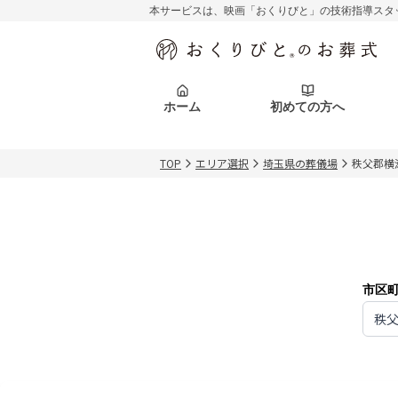
本サービスは、映画「おくりびと」の技術指導スタ
初めての方へ
関東エリア
お客様の声
葬儀の知識
初めての方へ
東京都
ご葬儀事例
葬儀の知識
アフターサポ
ホーム
初めての方へ
北海道エリア
札幌市
会社を知る
スタッフ一覧
TOP
エリア選択
埼玉県の葬儀場
秩父郡横
初めての方へ
関東エリア
お客様の声
葬儀の知識
初めての方へ
東京都
ご葬儀事例
葬儀の知識
アフターサポ
北海道エリア
札幌市
会社を知る
スタッフ一覧
市区
秩