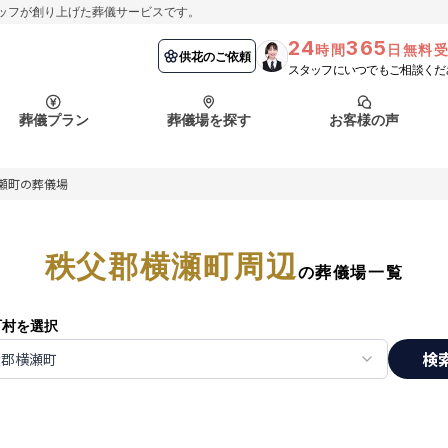
ッフが創り上げた葬儀サービスです。
24
365
時間
日無料
納棺の儀とは？
埼玉県
お客様の声
供花のご依頼
葬儀の流れ
千葉県
よくある質問
供花のご依頼
スタッフにいつでもご相談くだ
ート
葬儀プラン
葬儀場を探す
お客様の声
函館市
採用情報
会社概要
瀬町の葬儀場
納棺の儀とは？
埼玉県
お客様の声
供花のご依頼
葬儀の流れ
千葉県
よくある質問
ート
秩父郡横瀬町周辺
函館市
の葬儀場一覧
採用情報
会社概要
町村を選択
検
父郡横瀬町