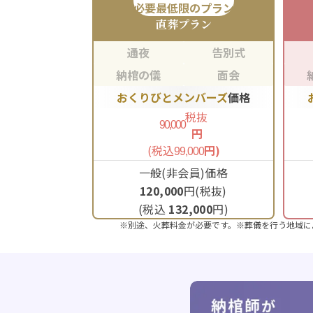
必要最低限のプラン
直葬
プラン
通夜
告別式
納棺の儀
面会
おくりびとメンバーズ
価格
税抜
90,000
円
(税込
円)
99,000
一般(非会員)価格
120,000
円(税抜)
(税込
132,000
円)
※別途、火葬料金が必要です。※葬儀を行う地域に