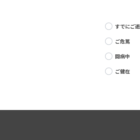
すでにご逝
ご危篤
闘病中
ご健在