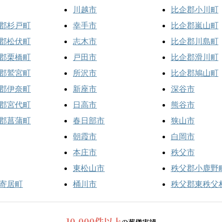
川越市
比企郡小川町
郡杉戸町
幸手市
比企郡嵐山町
郡松伏町
志木市
比企郡川島町
郡栗橋町
戸田市
比企郡滑川町
郡鷲宮町
所沢市
比企郡鳩山町
郡伊奈町
新座市
深谷市
郡宮代町
日高市
熊谷市
郡菖蒲町
春日部市
狭山市
朝霞市
白岡市
本庄市
秩父市
東松山市
秩父郡小鹿野
寄居町
桶川市
秩父郡東秩父
10,000件以上