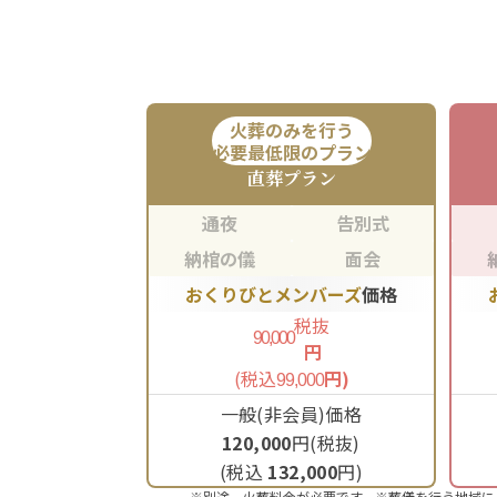
火葬のみを行う
必要最低限のプラン
直葬
プラン
通夜
告別式
納棺の儀
面会
おくりびとメンバーズ
価格
税抜
90,000
円
(税込
円)
99,000
一般(非会員)価格
120,000
円(税抜)
(税込
132,000
円)
※別途、火葬料金が必要です。※葬儀を行う地域に