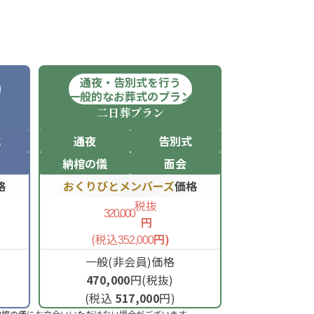
通夜・告別式を行う
ン
一般的なお葬式のプラン
二日葬
プラン
式
通夜
告別式
納棺の儀
面会
格
おくりびとメンバーズ
価格
税抜
320,000
円
(税込
円)
352,000
一般(非会員)価格
470,000
円(税抜)
(税込
517,000
円)
納棺の儀にお立合いいただけない場合がございます。