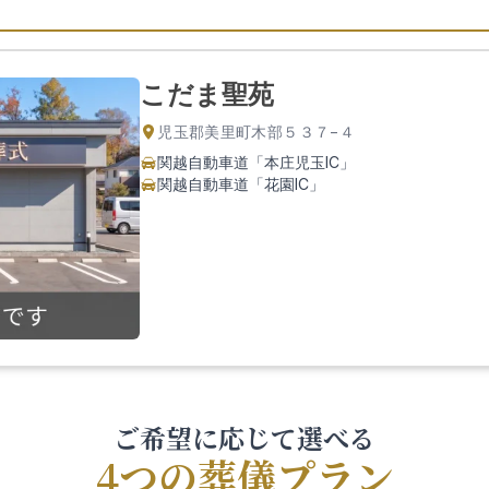
こだま聖苑
児玉郡美里町木部５３７−４
関越自動車道「本庄児玉IC」
関越自動車道「花園IC」
ご希望に応じて選べる
4つの葬儀プラン