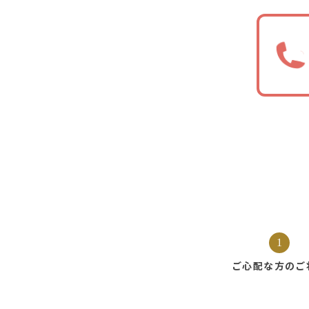
1
ご心配な方の
ご