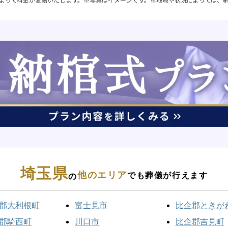
埼玉県
他のエリア
でも葬儀が行えます
の
郡大利根町
富士見市
比企郡ときが
郡騎西町
川口市
比企郡吉見町