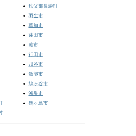
秩父郡長瀞町
羽生市
草加市
蓮田市
蕨市
行田市
越谷市
飯能市
鳩ヶ谷市
鴻巣市
町
鶴ヶ島市
村