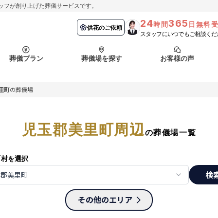
ッフが創り上げた葬儀サービスです。
24
365
時間
日無料
納棺の儀とは？
埼玉県
お客様の声
供花のご依頼
葬儀の流れ
千葉県
よくある質問
供花のご依頼
スタッフにいつでもご相談くだ
ート
葬儀プラン
葬儀場を探す
お客様の声
函館市
採用情報
会社概要
里町の葬儀場
納棺の儀とは？
埼玉県
お客様の声
供花のご依頼
葬儀の流れ
千葉県
よくある質問
ート
児玉郡美里町周辺
函館市
の葬儀場一覧
採用情報
会社概要
町村を選択
検
玉郡美里町
その他のエリア