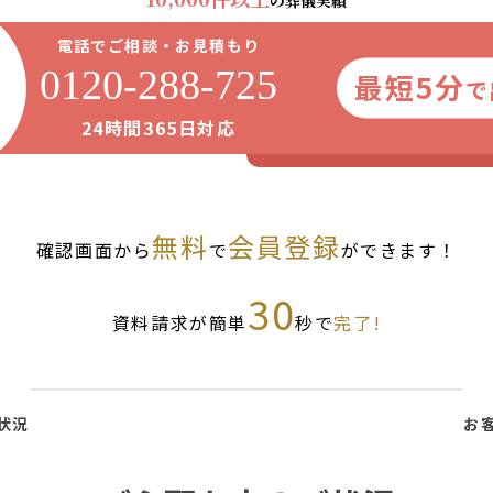
の葬儀実績
電話でご相談・お見積もり
0120-288-725
最短5分
で
24時間365日対応
無料
会員登録
確認画面から
で
ができます！
30
資料請求が簡単
秒で
完了!
状況
お