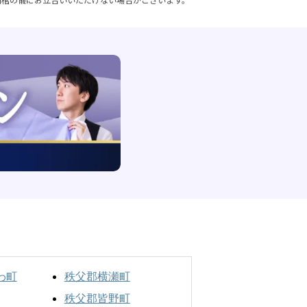
わ町
秩父郡横瀬町
秩父郡皆野町