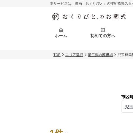
本サービスは、映画「おくりびと」の技術指導スタ
初めての方へ
関東エリア
お客様の声
葬儀の知識
初めての方へ
東京都
ご葬儀事例
葬儀の知識
アフターサポ
ホーム
初めての方へ
北海道エリア
札幌市
会社を知る
スタッフ一覧
TOP
エリア選択
埼玉県の葬儀場
児玉郡美
初めての方へ
関東エリア
お客様の声
葬儀の知識
初めての方へ
東京都
ご葬儀事例
葬儀の知識
アフターサポ
北海道エリア
札幌市
会社を知る
スタッフ一覧
市区
児