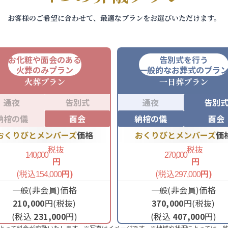
お客様のご希望に合わせて、最適なプランをお選びいただけます。
お化粧や面会のある
告別式を行う
火葬のみプラン
一般的なお葬式のプラ
火葬
プラン
一日葬
プラン
通夜
告別式
通夜
告別
納棺の儀
面会
納棺の儀
面会
おくりびとメンバーズ
価格
おくりびとメンバーズ
価
税抜
税抜
140,000
270,000
円
円
(税込
円)
(税込
円)
154,000
297,000
一般(非会員)価格
一般(非会員)価格
210,000
円(税抜)
370,000
円(税抜)
(税込
231,000
円)
(税込
407,000
円)
よって料金が変動いたします。※写真はイメージです。※地域や状況によっては、