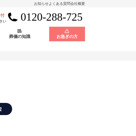
お知らせ
よくある質問
会社概要
0120-288-725
受付
会員制度
神奈川県
さい
葬儀の知識
お急ぎの方
店舗用地募集
会員制度
神奈川県
店舗用地募集
索