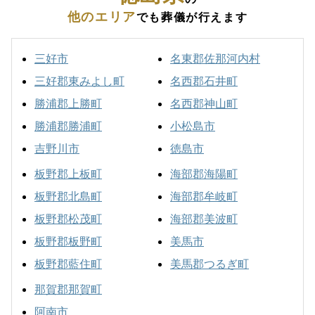
他のエリア
でも葬儀が行えます
三好市
名東郡佐那河内村
三好郡東みよし町
名西郡石井町
勝浦郡上勝町
名西郡神山町
勝浦郡勝浦町
小松島市
吉野川市
徳島市
板野郡上板町
海部郡海陽町
板野郡北島町
海部郡牟岐町
板野郡松茂町
海部郡美波町
板野郡板野町
美馬市
板野郡藍住町
美馬郡つるぎ町
那賀郡那賀町
阿南市