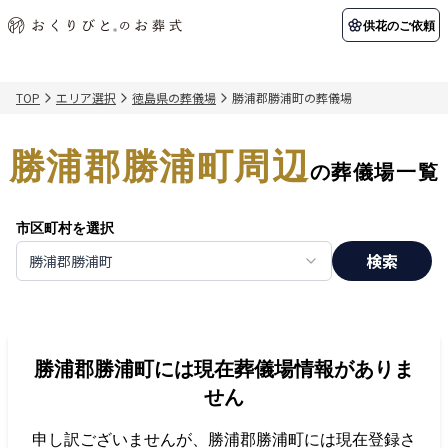
供花のご依頼
TOP
エリア選択
徳島県の葬儀場
勝浦郡勝浦町の葬儀場
初めての方へ
お客様の声
葬儀の知識
関東エリア
勝浦郡勝浦町周辺
初めての方へ
ご葬儀事例
葬儀の知識
納棺の儀とは？
お客様の声
供花のご依頼
の葬儀場一覧
東京都
埼玉県
葬儀の流れ
よくある質問
会員制度
市区町村を選択
アフターサポート
千葉県
神奈川県
検索
勝浦郡勝浦町
北海道エリア
会社を知る
スタッフ一覧
採用情報
札幌市
函館市
勝浦郡勝浦町
には現在葬儀場情報がありま
会社概要
店舗用地募集
せん
申し訳ございませんが、
勝浦郡勝浦町
には現在登録さ