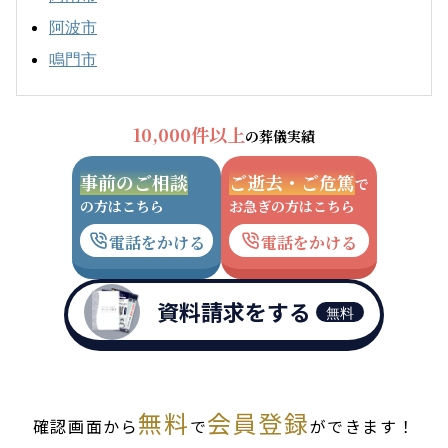
阿波市
鳴門市
10,000件以上
の葬儀実績
事前のご相談
ご逝去・ご危篤
で
の方はこちら
お急ぎの方はこちら
電話をかける
電話をかける
資料請求をする
無料
無料
会員登録
確認画面から
で
ができます！