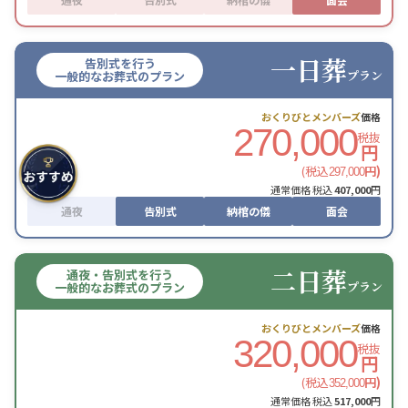
一日葬
告別式を行う
プラン
一般的なお葬式のプラン
おくりびとメンバーズ
価格
270,000
税抜
円
(税込
円)
297,000
通常価格 税込
407,000
円
通夜
告別式
納棺の儀
面会
二日葬
通夜・告別式を行う
プラン
一般的なお葬式のプラン
おくりびとメンバーズ
価格
320,000
税抜
円
(税込
円)
352,000
通常価格 税込
517,000
円