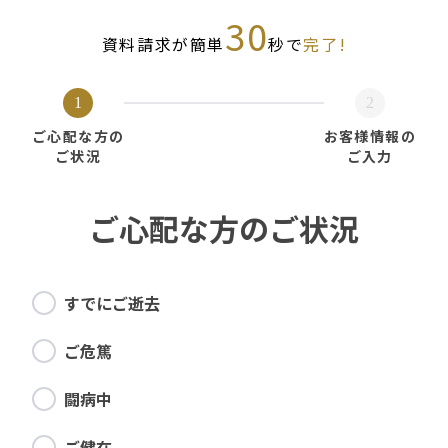
30
資料請求が簡単
秒で
完了!
1
2
ご心配な方の
お客様情報の
ご状況
ご入力
ご心配な方のご状況
すでにご逝去
ご危篤
闘病中
ご健在