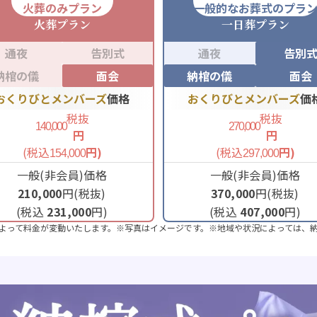
火葬のみプラン
一般的なお葬式のプラ
火葬
プラン
一日葬
プラン
通夜
告別式
通夜
告別
納棺の儀
面会
納棺の儀
面会
おくりびとメンバーズ
価格
おくりびとメンバーズ
価
税抜
税抜
140,000
270,000
円
円
(税込
円)
(税込
円)
154,000
297,000
一般(非会員)価格
一般(非会員)価格
210,000
円(税抜)
370,000
円(税抜)
(税込
231,000
円)
(税込
407,000
円)
よって料金が変動いたします。※写真はイメージです。※地域や状況によっては、