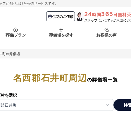
ッフが創り上げた葬儀サービスです。
24
365
時間
日無料
納棺の儀とは？
埼玉県
お客様の声
供花のご依頼
葬儀の流れ
千葉県
よくある質問
供花のご依頼
スタッフにいつでもご相談くだ
ート
葬儀プラン
葬儀場を探す
お客様の声
函館市
採用情報
会社概要
井町の葬儀場
納棺の儀とは？
埼玉県
お客様の声
供花のご依頼
葬儀の流れ
千葉県
よくある質問
ート
名西郡石井町周辺
函館市
の葬儀場一覧
採用情報
会社概要
町村を選択
検
西郡石井町