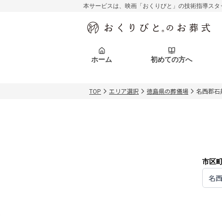
本サービスは、映画「おくりびと」の技術指導スタ
初めての方へ
関東エリア
お客様の声
葬儀の知識
初めての方へ
東京都
ご葬儀事例
葬儀の知識
アフターサポ
ホーム
初めての方へ
北海道エリア
札幌市
会社を知る
スタッフ一覧
TOP
エリア選択
徳島県の葬儀場
名西郡石
初めての方へ
関東エリア
お客様の声
葬儀の知識
初めての方へ
東京都
ご葬儀事例
葬儀の知識
アフターサポ
北海道エリア
札幌市
会社を知る
スタッフ一覧
市区
名