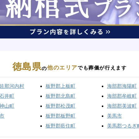
徳島県
他のエリア
でも葬儀が行えます
の
佐那河内村
板野郡上板町
海部郡海陽町
石井町
板野郡北島町
海部郡牟岐町
神山町
板野郡松茂町
海部郡美波町
市
板野郡板野町
美馬市
板野郡藍住町
美馬郡つるぎ