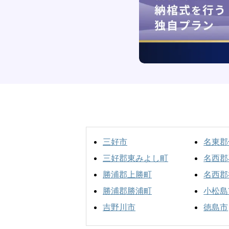
三好市
名東郡
三好郡東みよし町
名西郡
勝浦郡上勝町
名西郡
勝浦郡勝浦町
小松島
吉野川市
徳島市