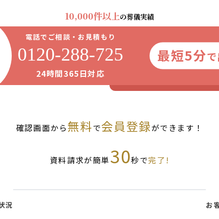
10,000件以上
の葬儀実績
電話でご相談・お見積もり
0120-288-725
最短5分
で
24時間365日対応
無料
会員登録
確認画面から
で
ができます！
30
資料請求が簡単
秒で
完了!
状況
お