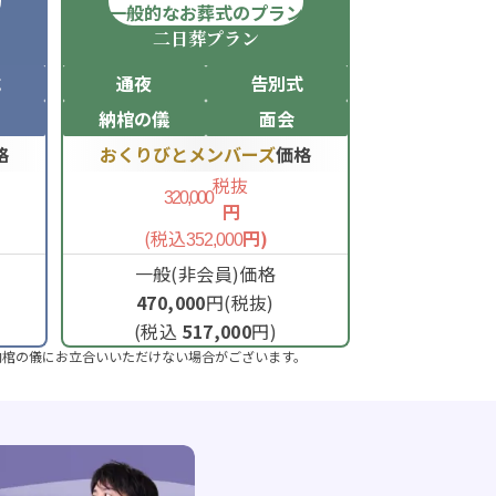
ン
一般的なお葬式のプラン
二日葬
プラン
式
通夜
告別式
納棺の儀
面会
格
おくりびとメンバーズ
価格
税抜
320,000
円
(税込
円)
352,000
一般(非会員)価格
470,000
円(税抜)
(税込
517,000
円)
納棺の儀にお立合いいただけない場合がございます。