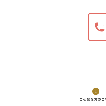
1
ご心配な方の
ご