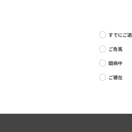
すでにご逝
ご危篤
闘病中
ご健在