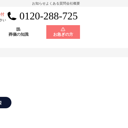
お知らせ
よくある質問
会社概要
0120-288-725
受付
会員制度
神奈川県
さい
葬儀の知識
お急ぎの方
店舗用地募集
会員制度
神奈川県
店舗用地募集
索