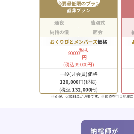
必要最低限のプラン
直葬
プラン
通夜
告別式
納棺の儀
面会
おくりびとメンバーズ
価格
税抜
90,000
円
(税込
円)
99,000
一般(非会員)価格
120,000
円(税抜)
(税込
132,000
円)
※別途、火葬料金が必要です。※葬儀を行う地域に