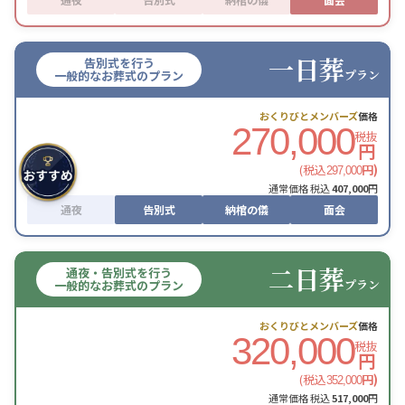
一日葬
告別式を行う
プラン
一般的なお葬式のプラン
おくりびとメンバーズ
価格
270,000
税抜
円
(税込
円)
297,000
通常価格 税込
407,000
円
通夜
告別式
納棺の儀
面会
二日葬
通夜・告別式を行う
プラン
一般的なお葬式のプラン
おくりびとメンバーズ
価格
320,000
税抜
円
(税込
円)
352,000
通常価格 税込
517,000
円