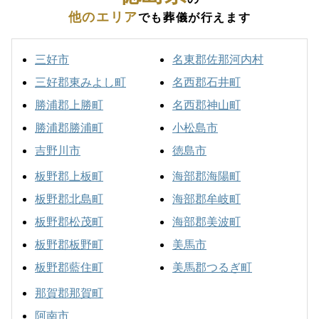
他のエリア
でも葬儀が行えます
三好市
名東郡佐那河内村
三好郡東みよし町
名西郡石井町
勝浦郡上勝町
名西郡神山町
勝浦郡勝浦町
小松島市
吉野川市
徳島市
板野郡上板町
海部郡海陽町
板野郡北島町
海部郡牟岐町
板野郡松茂町
海部郡美波町
板野郡板野町
美馬市
板野郡藍住町
美馬郡つるぎ町
那賀郡那賀町
阿南市