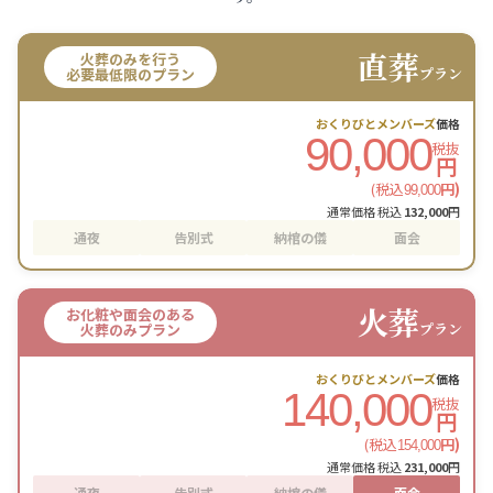
直葬
火葬のみを行う
プラン
必要最低限のプラン
おくりびとメンバーズ
価格
90,000
税抜
円
(税込
円)
99,000
通常価格 税込
132,000
円
通夜
告別式
納棺の儀
面会
火葬
お化粧や面会のある
プラン
火葬のみプラン
おくりびとメンバーズ
価格
140,000
税抜
円
(税込
円)
154,000
通常価格 税込
231,000
円
通夜
告別式
納棺の儀
面会