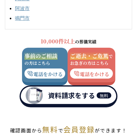
阿波市
鳴門市
10,000件以上
の葬儀実績
事前のご相談
ご逝去・ご危篤
で
の方はこちら
お急ぎの方はこちら
電話をかける
電話をかける
資料請求をする
無料
無料
会員登録
確認画面から
で
ができます！