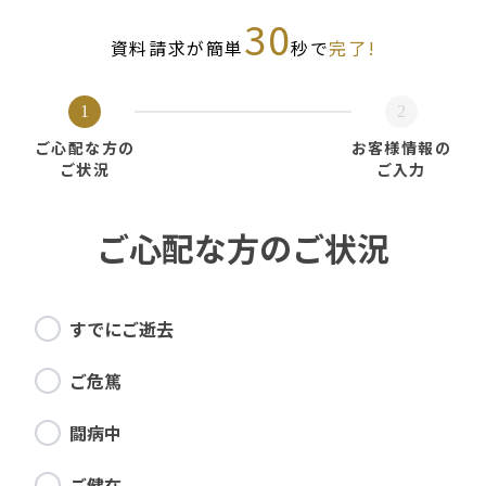
30
資料請求が簡単
秒で
完了!
1
2
ご心配な方の
お客様情報の
ご状況
ご入力
ご心配な方のご状況
すでにご逝去
ご危篤
闘病中
ご健在