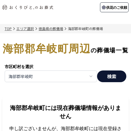
供花のご依頼
TOP
エリア選択
徳島県の葬儀場
海部郡牟岐町の葬儀場
初めての方へ
お客様の声
葬儀の知識
関東エリア
海部郡牟岐町周辺
初めての方へ
ご葬儀事例
葬儀の知識
納棺の儀とは？
お客様の声
供花のご依頼
の葬儀場一覧
東京都
埼玉県
葬儀の流れ
よくある質問
会員制度
市区町村を選択
アフターサポート
千葉県
神奈川県
検索
海部郡牟岐町
北海道エリア
会社を知る
スタッフ一覧
採用情報
札幌市
函館市
海部郡牟岐町
には現在葬儀場情報がありま
会社概要
店舗用地募集
せん
申し訳ございませんが、
海部郡牟岐町
には現在登録さ