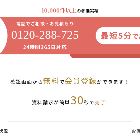
10,000件以上
の葬儀実績
電話でご相談・お見積もり
0120-288-725
最短5分
で
24時間365日対応
無料
会員登録
確認画面から
で
ができます！
30
資料請求が簡単
秒で
完了!
状況
お