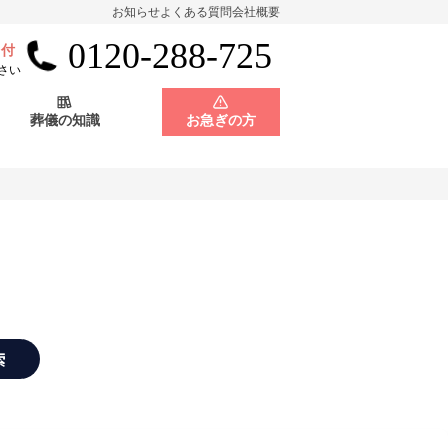
お知らせ
よくある質問
会社概要
0120-288-725
受付
会員制度
神奈川県
さい
葬儀の知識
お急ぎの方
店舗用地募集
会員制度
神奈川県
店舗用地募集
索