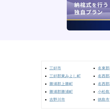
三好市
名東郡
三好郡東みよし町
名西郡
勝浦郡上勝町
名西郡
勝浦郡勝浦町
小松島
吉野川市
徳島市