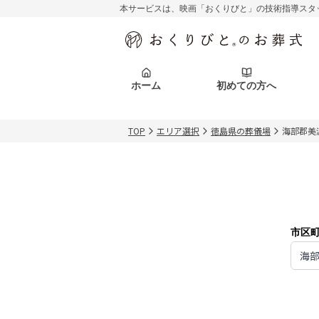
本サービスは、映画「おくりびと」の技術指導スタ
初めての方へ
関東エリア
お客様の声
葬儀の知識
初めての方へ
東京都
ご葬儀事例
葬儀の知識
アフターサポ
ホーム
初めての方へ
北海道エリア
札幌市
会社を知る
スタッフ一覧
TOP
エリア選択
徳島県の葬儀場
海部郡美
初めての方へ
関東エリア
お客様の声
葬儀の知識
初めての方へ
東京都
ご葬儀事例
葬儀の知識
アフターサポ
北海道エリア
札幌市
会社を知る
スタッフ一覧
市区
海