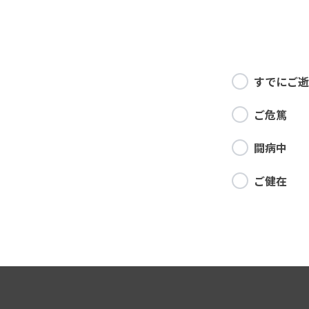
すでにご逝
ご危篤
闘病中
ご健在