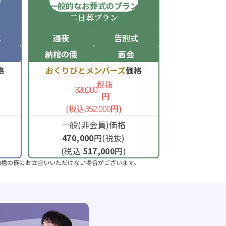
ン
一般的なお葬式のプラン
二日葬
プラン
式
通夜
告別式
納棺の儀
面会
格
おくりびとメンバーズ
価格
税抜
320,000
円
(税込
円)
352,000
一般(非会員)価格
470,000
円(税抜)
(税込
517,000
円)
納棺の儀にお立合いいただけない場合がございます。