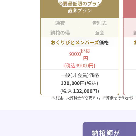
必要最低限のプラン
直葬
プラン
通夜
告別式
納棺の儀
面会
おくりびとメンバーズ
価格
税抜
90,000
円
(税込
円)
99,000
一般(非会員)価格
120,000
円(税抜)
(税込
132,000
円)
※別途、火葬料金が必要です。※葬儀を行う地域に