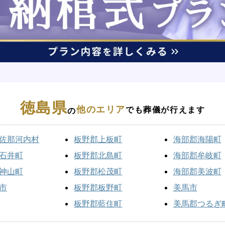
徳島県
他のエリア
でも葬儀が行えます
の
佐那河内村
板野郡上板町
海部郡海陽町
石井町
板野郡北島町
海部郡牟岐町
神山町
板野郡松茂町
海部郡美波町
市
板野郡板野町
美馬市
板野郡藍住町
美馬郡つるぎ