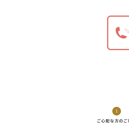
1
ご心配な方の
ご