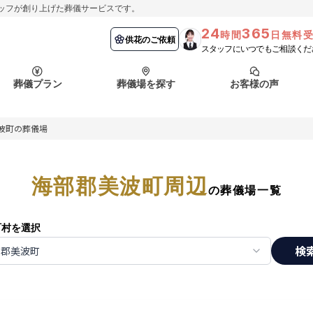
ッフが創り上げた葬儀サービスです。
24
365
時間
日無料
納棺の儀とは？
埼玉県
お客様の声
供花のご依頼
葬儀の流れ
千葉県
よくある質問
供花のご依頼
スタッフにいつでもご相談くだ
ート
葬儀プラン
葬儀場を探す
お客様の声
函館市
採用情報
会社概要
波町の葬儀場
納棺の儀とは？
埼玉県
お客様の声
供花のご依頼
葬儀の流れ
千葉県
よくある質問
ート
海部郡美波町周辺
函館市
の葬儀場一覧
採用情報
会社概要
町村を選択
検
部郡美波町