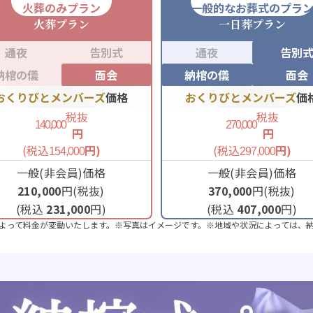
火葬のみプラン
一般的なお葬式のプラ
火葬
プラン
一日葬
プラン
通夜
告別式
通夜
告別
納棺の儀
面会
納棺の儀
面会
おくりびとメンバーズ
価格
おくりびとメンバーズ
価
税抜
税抜
140,000
270,000
円
円
(税込
円)
(税込
円)
154,000
297,000
一般(非会員)価格
一般(非会員)価格
210,000
円(税抜)
370,000
円(税抜)
(税込
231,000
円)
(税込
407,000
円)
よって料金が変動いたします。※写真はイメージです。※地域や状況によっては、