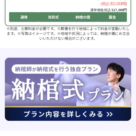
(税込
円)
352,000
通常価格 税込
517,000
円
通夜
告別式
納棺の儀
面会
※別途、火葬料金が必要です。※葬儀を行う地域によって料金が変動いたし
ます。※写真はイメージです。※地域や状況によっては、納棺の儀にお立合
いいただけない場合がございます。