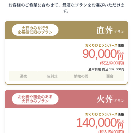
お客様のご希望に合わせて、最適なプランをお選びいただけま
す。
直葬
火葬のみを行う
プラン
必要最低限のプラン
おくりびとメンバーズ
価格
90,000
税抜
円
(税込
円)
99,000
通常価格 税込
132,000
円
通夜
告別式
納棺の儀
面会
火葬
お化粧や面会のある
プラン
火葬のみプラン
おくりびとメンバーズ
価格
140,000
税抜
円
(税込
円)
154,000