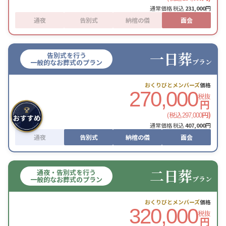
通常価格 税込
231,000
円
通夜
告別式
納棺の儀
面会
一日葬
告別式を行う
プラン
一般的なお葬式のプラン
おくりびとメンバーズ
価格
270,000
税抜
円
(税込
円)
297,000
通常価格 税込
407,000
円
通夜
告別式
納棺の儀
面会
二日葬
通夜・告別式を行う
プラン
一般的なお葬式のプラン
おくりびとメンバーズ
価格
320,000
税抜
円