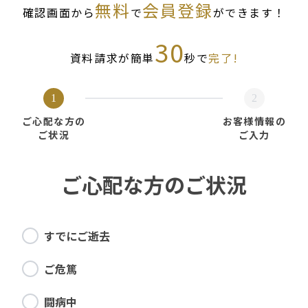
無料
会員登録
確認画面から
で
ができます！
30
資料請求が簡単
秒で
完了!
1
2
ご心配な方の
お客様情報の
ご状況
ご入力
ご心配な方のご状況
すでにご逝去
ご危篤
闘病中