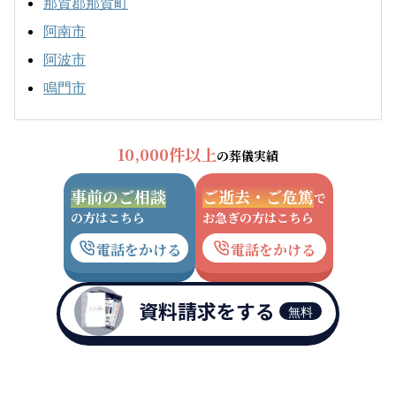
那賀郡那賀町
阿南市
阿波市
鳴門市
10,000件以上
の葬儀実績
事前のご相談
ご逝去・ご危篤
で
の方はこちら
お急ぎの方はこちら
電話をかける
電話をかける
資料請求をする
無料