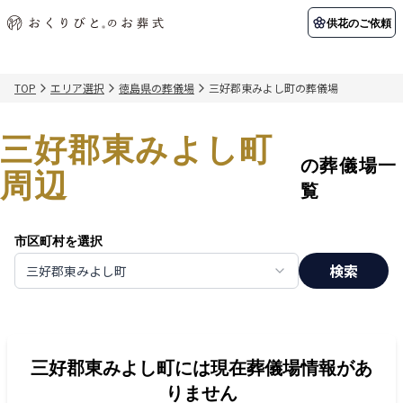
供花のご依頼
TOP
エリア選択
徳島県の葬儀場
三好郡東みよし町の葬儀場
初めての方へ
お客様の声
葬儀の知識
関東エリア
三好郡東みよし町
初めての方へ
ご葬儀事例
葬儀の知識
納棺の儀とは？
お客様の声
供花のご依頼
の葬儀場一
東京都
埼玉県
周辺
葬儀の流れ
よくある質問
会員制度
覧
アフターサポート
千葉県
神奈川県
市区町村を選択
北海道エリア
検索
三好郡東みよし町
会社を知る
スタッフ一覧
採用情報
札幌市
函館市
会社概要
店舗用地募集
三好郡東みよし町
には現在葬儀場情報があ
りません