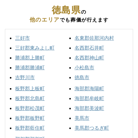
徳島県
の
他のエリア
でも葬儀が行えます
三好市
名東郡佐那河内村
三好郡東みよし町
名西郡石井町
勝浦郡上勝町
名西郡神山町
勝浦郡勝浦町
小松島市
吉野川市
徳島市
板野郡上板町
海部郡海陽町
板野郡北島町
海部郡牟岐町
板野郡松茂町
海部郡美波町
板野郡板野町
美馬市
板野郡藍住町
美馬郡つるぎ町