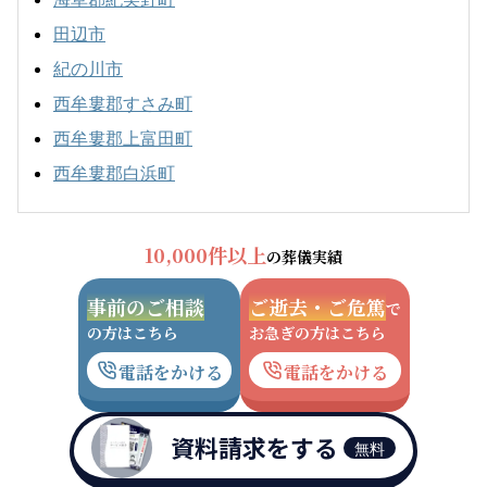
田辺市
紀の川市
西牟婁郡すさみ町
西牟婁郡上富田町
西牟婁郡白浜町
10,000件以上
の葬儀実績
事前のご相談
ご逝去・ご危篤
で
の方はこちら
お急ぎの方はこちら
電話をかける
電話をかける
資料請求をする
無料