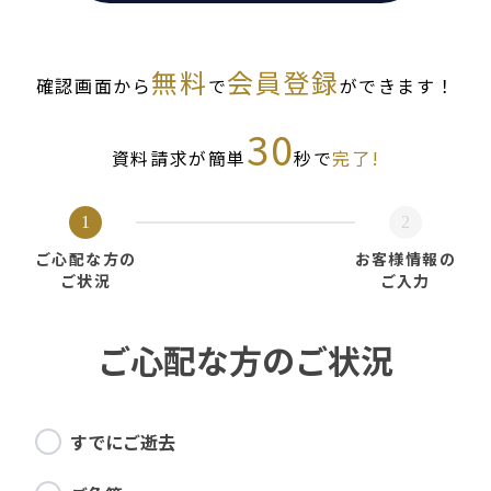
無料
会員登録
確認画面から
で
ができます！
30
資料請求が簡単
秒で
完了!
1
2
ご心配な方の
お客様情報の
ご状況
ご入力
ご心配な方のご状況
すでにご逝去