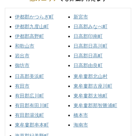
伊都郡かつらぎ町
新宮市
伊都郡九度山町
日高郡みなべ町
伊都郡高野町
日高郡印南町
和歌山市
日高郡日高川町
岩出市
日高郡日高町
御坊市
日高郡由良町
日高郡美浜町
東牟婁郡北山村
有田市
東牟婁郡古座川町
有田郡広川町
東牟婁郡太地町
有田郡有田川町
東牟婁郡那智勝浦町
有田郡湯浅町
橋本市
東牟婁郡串本町
海南市
海草郡紀美野町