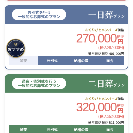
一日葬
告別式を行う
プラン
一般的なお葬式のプラン
おくりびとメンバーズ
価格
270,000
税抜
円
(税込
円)
297,000
通常価格 税込
407,000
円
通夜
告別式
納棺の儀
面会
二日葬
通夜・告別式を行う
プラン
一般的なお葬式のプラン
おくりびとメンバーズ
価格
320,000
税抜
円
(税込
円)
352,000
通常価格 税込
517,000
円
通夜
告別式
納棺の儀
面会