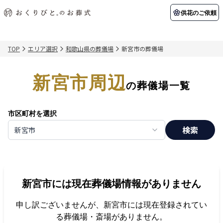
供花のご依頼
TOP
エリア選択
和歌山県の葬儀場
新宮市の葬儀場
初めての方へ
お客様の声
葬儀の知識
関東エリア
新宮市周辺
初めての方へ
ご葬儀事例
葬儀の知識
納棺の儀とは？
お客様の声
供花のご依頼
の葬儀場一覧
東京都
埼玉県
葬儀の流れ
よくある質問
会員制度
市区町村を選択
アフターサポート
千葉県
神奈川県
検索
新宮市
北海道エリア
会社を知る
スタッフ一覧
採用情報
札幌市
函館市
新宮市
には現在葬儀場情報がありません
会社概要
店舗用地募集
申し訳ございませんが、
新宮市
には現在登録されてい
る葬儀場・斎場がありません。