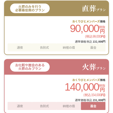
直葬
火葬のみを行う
プラン
必要最低限のプラン
おくりびとメンバーズ
価格
90,000
税抜
円
(税込
円)
99,000
通常価格 税込
132,000
円
通夜
告別式
納棺の儀
面会
火葬
お化粧や面会のある
プラン
火葬のみプラン
おくりびとメンバーズ
価格
140,000
税抜
円
(税込
円)
154,000
通常価格 税込
231,000
円
通夜
告別式
納棺の儀
面会