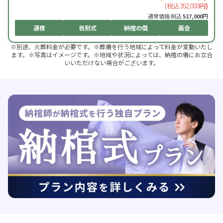
(税込
円)
352,000
通常価格 税込
517,000
円
通夜
告別式
納棺の儀
面会
※別途、火葬料金が必要です。※葬儀を行う地域によって料金が変動いたし
ます。※写真はイメージです。※地域や状況によっては、納棺の儀にお立合
いいただけない場合がございます。