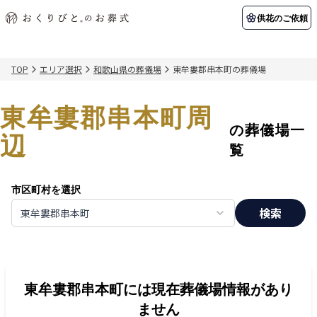
供花のご依頼
TOP
エリア選択
和歌山県の葬儀場
東牟婁郡串本町の葬儀場
初めての方へ
お客様の声
葬儀の知識
関東エリア
東牟婁郡串本町周
初めての方へ
ご葬儀事例
葬儀の知識
納棺の儀とは？
お客様の声
供花のご依頼
の葬儀場一
東京都
埼玉県
辺
葬儀の流れ
よくある質問
会員制度
覧
アフターサポート
千葉県
神奈川県
市区町村を選択
北海道エリア
検索
東牟婁郡串本町
会社を知る
スタッフ一覧
採用情報
札幌市
函館市
会社概要
店舗用地募集
東牟婁郡串本町
には現在葬儀場情報があり
ません