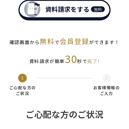
資料請求をする
無料
無料
会員登録
確認画面から
で
ができます！
30
資料請求が簡単
秒で
完了!
1
2
ご心配な方の
お客様情報の
ご状況
ご入力
ご心配な方のご状況