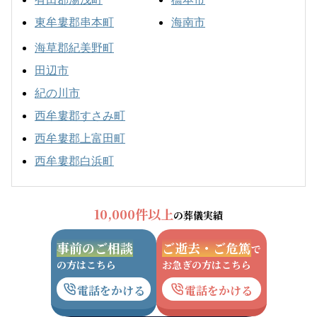
東牟婁郡串本町
海南市
海草郡紀美野町
田辺市
紀の川市
西牟婁郡すさみ町
西牟婁郡上富田町
西牟婁郡白浜町
10,000件以上
の葬儀実績
事前のご相談
ご逝去・ご危篤
で
の方はこちら
お急ぎの方はこちら
電話をかける
電話をかける