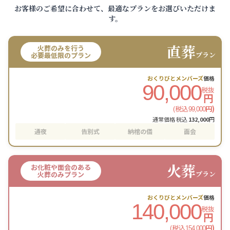
お客様のご希望に合わせて、最適なプランをお選びいただけま
す。
直葬
火葬のみを行う
プラン
必要最低限のプラン
おくりびとメンバーズ
価格
90,000
税抜
円
(税込
円)
99,000
通常価格 税込
132,000
円
通夜
告別式
納棺の儀
面会
火葬
お化粧や面会のある
プラン
火葬のみプラン
おくりびとメンバーズ
価格
140,000
税抜
円
(税込
円)
154,000