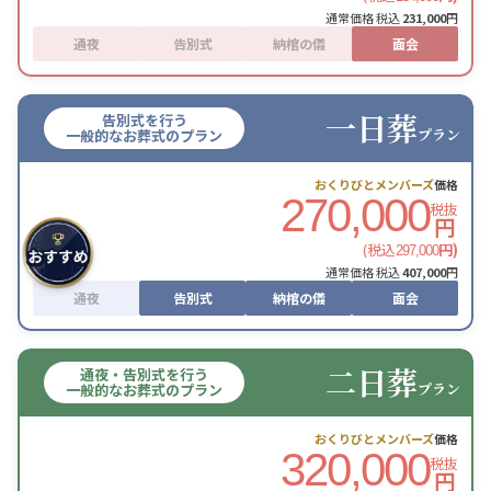
通常価格 税込
231,000
円
通夜
告別式
納棺の儀
面会
一日葬
告別式を行う
プラン
一般的なお葬式のプラン
おくりびとメンバーズ
価格
270,000
税抜
円
(税込
円)
297,000
通常価格 税込
407,000
円
通夜
告別式
納棺の儀
面会
二日葬
通夜・告別式を行う
プラン
一般的なお葬式のプラン
おくりびとメンバーズ
価格
320,000
税抜
円