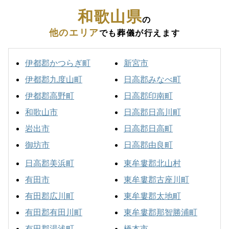
和歌山県
の
他のエリア
でも葬儀が行えます
伊都郡かつらぎ町
新宮市
伊都郡九度山町
日高郡みなべ町
伊都郡高野町
日高郡印南町
和歌山市
日高郡日高川町
岩出市
日高郡日高町
御坊市
日高郡由良町
日高郡美浜町
東牟婁郡北山村
有田市
東牟婁郡古座川町
有田郡広川町
東牟婁郡太地町
有田郡有田川町
東牟婁郡那智勝浦町
有田郡湯浅町
橋本市