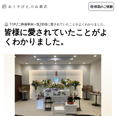
供花のご依頼
/
/
TOP
ご葬儀事例一覧
皆様に愛されていたことがよくわかりました。
皆様に愛されていたことがよ
初めての方へ
お客様の声
葬儀の知識
関東エリア
くわかりました。
初めての方へ
ご葬儀事例
葬儀の知識
納棺の儀とは？
お客様の声
供花のご依頼
東京都
埼玉県
葬儀の流れ
よくある質問
会員制度
アフターサポート
千葉県
神奈川県
北海道エリア
会社を知る
スタッフ一覧
採用情報
札幌市
函館市
会社概要
店舗用地募集