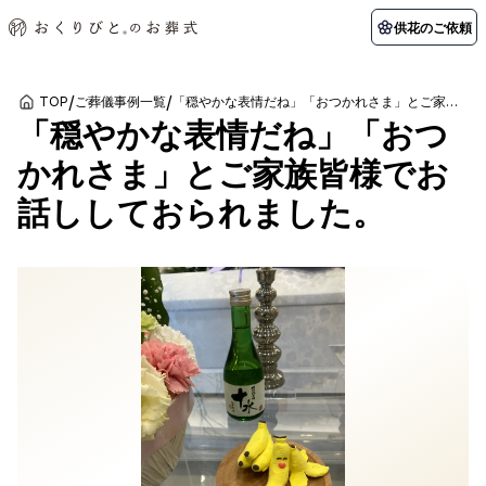
供花のご依頼
/
/
TOP
ご葬儀事例一覧
「穏やかな表情だね」「おつかれさま」とご家族皆様でお話ししておられました。
「穏やかな表情だね」「おつ
初めての方へ
お客様の声
葬儀の知識
関東エリア
かれさま」とご家族皆様でお
初めての方へ
ご葬儀事例
葬儀の知識
納棺の儀とは？
お客様の声
供花のご依頼
話ししておられました。
東京都
埼玉県
葬儀の流れ
よくある質問
会員制度
アフターサポート
千葉県
神奈川県
北海道エリア
会社を知る
スタッフ一覧
採用情報
札幌市
函館市
会社概要
店舗用地募集