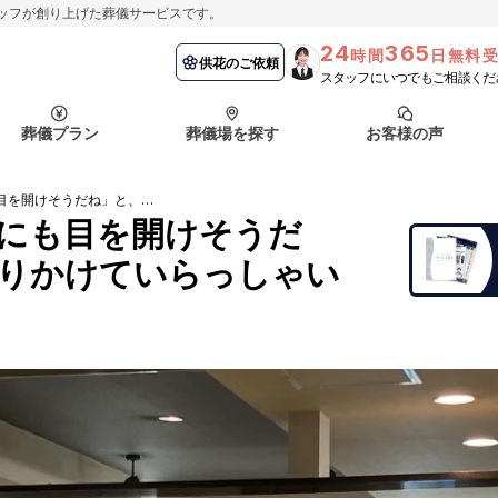
ッフが創り上げた葬儀サービスです。
24
365
時間
日無料
納棺の儀とは？
埼玉県
お客様の声
供花のご依頼
葬儀の流れ
千葉県
よくある質問
供花のご依頼
スタッフにいつでもご相談くだ
ート
葬儀プラン
葬儀場を探す
お客様の声
函館市
採用情報
会社概要
「きれいだね」「今にも目を開けそうだね」と、やさしく語りかけていらっしゃいました。
納棺の儀とは？
埼玉県
お客様の声
供花のご依頼
葬儀の流れ
千葉県
よくある質問
にも目を開けそうだ
りかけていらっしゃい
ート
函館市
採用情報
会社概要