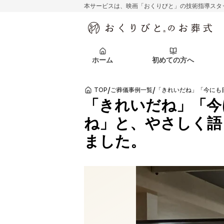
本サービスは、映画「おくりびと」の技術指導スタ
初めての方へ
関東エリア
お客様の声
葬儀の知識
初めての方へ
東京都
ご葬儀事例
葬儀の知識
アフターサポ
ホーム
初めての方へ
北海道エリア
札幌市
会社を知る
スタッフ一覧
/
/
TOP
ご葬儀事例一覧
初めての方へ
関東エリア
お客様の声
葬儀の知識
初めての方へ
東京都
ご葬儀事例
葬儀の知識
「きれいだね」「今
ね」と、やさしく語
アフターサポ
北海道エリア
札幌市
ました。
会社を知る
スタッフ一覧