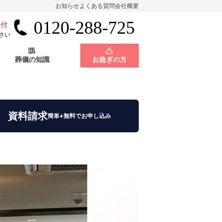
お知らせ
よくある質問
会社概要
0120-288-725
受付
会員制度
神奈川県
さい
葬儀の知識
お急ぎの方
店舗用地募集
会員制度
神奈川県
資料請求
簡単+無料でお申し込み
店舗用地募集