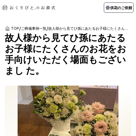
供花のご依頼
/
/
TOP
ご葬儀事例一覧
故人様から見てひ孫にあたるお子様にたくさんのお花をお手向けいただく場面もございまし た。
故人様から見てひ孫にあたる
初めての方へ
お客様の声
葬儀の知識
関東エリア
お子様にたくさんのお花をお
初めての方へ
ご葬儀事例
葬儀の知識
納棺の儀とは？
お客様の声
供花のご依頼
手向けいただく場面もござい
東京都
埼玉県
葬儀の流れ
よくある質問
会員制度
まし た。
アフターサポート
千葉県
神奈川県
北海道エリア
会社を知る
スタッフ一覧
採用情報
札幌市
函館市
会社概要
店舗用地募集