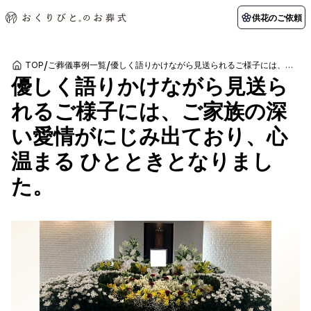
供花のご依頼
/
/
TOP
ご葬儀事例一覧
優しく語りかけながら見送られるご様子には、ご家族の深い愛情がにじみ出ており、心温まる ひとときとなりました。
優しく語りかけながら見送ら
初めての方へ
お客様の声
葬儀の知識
関東エリア
れるご様子には、ご家族の深
初めての方へ
ご葬儀事例
葬儀の知識
納棺の儀とは？
お客様の声
供花のご依頼
い愛情がにじみ出ており、心
東京都
埼玉県
葬儀の流れ
よくある質問
会員制度
温まる ひとときとなりまし
アフターサポート
千葉県
神奈川県
た。
北海道エリア
会社を知る
スタッフ一覧
採用情報
札幌市
函館市
会社概要
店舗用地募集