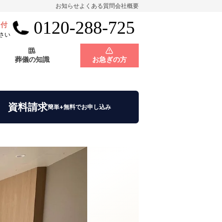
お知らせ
よくある質問
会社概要
0120-288-725
受付
会員制度
神奈川県
さい
葬儀の知識
お急ぎの方
店舗用地募集
会員制度
神奈川県
資料請求
簡単+無料でお申し込み
店舗用地募集