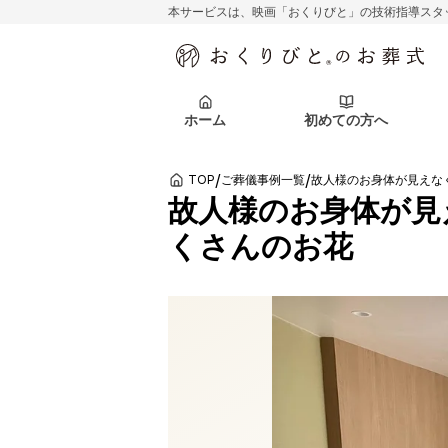
本サービスは、映画「おくりびと」の技術指導スタ
初めての方へ
関東エリア
お客様の声
葬儀の知識
初めての方へ
東京都
ご葬儀事例
葬儀の知識
アフターサポ
ホーム
初めての方へ
北海道エリア
札幌市
会社を知る
スタッフ一覧
/
/
TOP
ご葬儀事例一覧
初めての方へ
関東エリア
お客様の声
葬儀の知識
初めての方へ
東京都
ご葬儀事例
葬儀の知識
故人様のお身体が見
くさんのお花
アフターサポ
北海道エリア
札幌市
会社を知る
スタッフ一覧