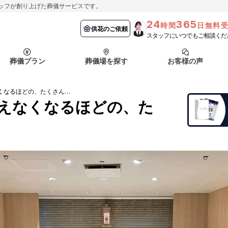
ッフが創り上げた葬儀サービスです。
24
365
時間
日無料
納棺の儀とは？
埼玉県
お客様の声
供花のご依頼
葬儀の流れ
千葉県
よくある質問
供花のご依頼
スタッフにいつでもご相談くだ
ート
葬儀プラン
葬儀場を探す
お客様の声
函館市
採用情報
会社概要
故人様のお身体が見えなくなるほどの、たくさんのお花
納棺の儀とは？
埼玉県
お客様の声
供花のご依頼
葬儀の流れ
千葉県
よくある質問
えなくなるほどの、た
ート
函館市
採用情報
会社概要