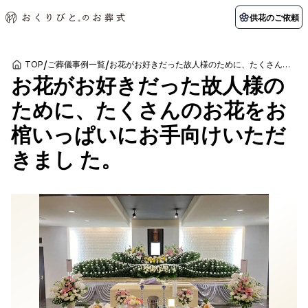
供花のご依頼
/
/
TOP
ご葬儀事例一覧
お花がお好きだった故人様のために、たくさんのお花をお棺いっぱいにお手向けいただきまし た。
お花がお好きだった故人様の
初めての方へ
お客様の声
葬儀の知識
関東エリア
ために、たくさんのお花をお
初めての方へ
ご葬儀事例
葬儀の知識
納棺の儀とは？
お客様の声
供花のご依頼
棺いっぱいにお手向けいただ
東京都
埼玉県
葬儀の流れ
よくある質問
会員制度
きまし た。
アフターサポート
千葉県
神奈川県
北海道エリア
会社を知る
スタッフ一覧
採用情報
札幌市
函館市
会社概要
店舗用地募集