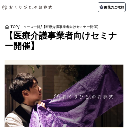
供花のご依頼
/
/
TOP
ニュース一覧
【医療介護事業者向けセミナー開催】
【医療介護事業者向けセミナ
初めての方へ
お客様の声
葬儀の知識
関東エリア
ー開催】
初めての方へ
ご葬儀事例
葬儀の知識
納棺の儀とは？
お客様の声
供花のご依頼
東京都
埼玉県
葬儀の流れ
よくある質問
会員制度
アフターサポート
千葉県
神奈川県
北海道エリア
会社を知る
スタッフ一覧
採用情報
札幌市
函館市
会社概要
店舗用地募集