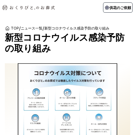
供花のご依頼
/
/
TOP
ニュース一覧
新型コロナウイルス感染予防の取り組み
新型コロナウイルス感染予防
初めての方へ
お客様の声
葬儀の知識
関東エリア
の取り組み
初めての方へ
ご葬儀事例
葬儀の知識
納棺の儀とは？
お客様の声
供花のご依頼
東京都
埼玉県
葬儀の流れ
よくある質問
会員制度
アフターサポート
千葉県
神奈川県
北海道エリア
会社を知る
スタッフ一覧
採用情報
札幌市
函館市
会社概要
店舗用地募集