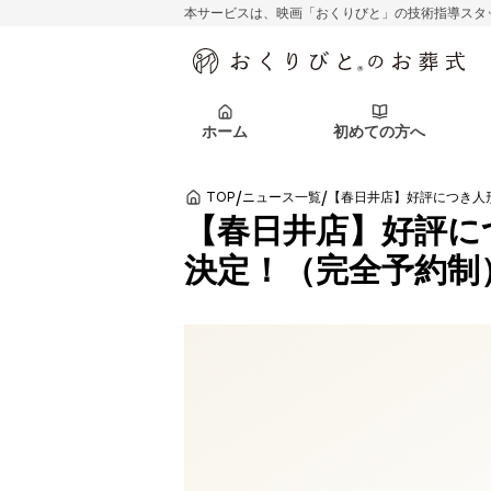
本サービスは、映画「おくりびと」の技術指導スタ
初めての方へ
関東エリア
お客様の声
葬儀の知識
初めての方へ
東京都
ご葬儀事例
葬儀の知識
アフターサポ
ホーム
初めての方へ
北海道エリア
札幌市
会社を知る
スタッフ一覧
/
/
TOP
ニュース一覧
初めての方へ
関東エリア
お客様の声
葬儀の知識
初めての方へ
東京都
ご葬儀事例
葬儀の知識
【春日井店】好評に
決定！（完全予約制
アフターサポ
北海道エリア
札幌市
会社を知る
スタッフ一覧