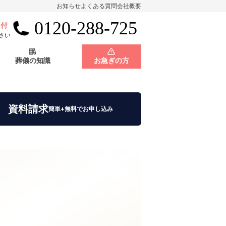
お知らせ
よくある質問
会社概要
0120-288-725
受付
会員制度
神奈川県
さい
葬儀の知識
お急ぎの方
店舗用地募集
会員制度
神奈川県
資料請求
簡単+無料でお申し込み
店舗用地募集