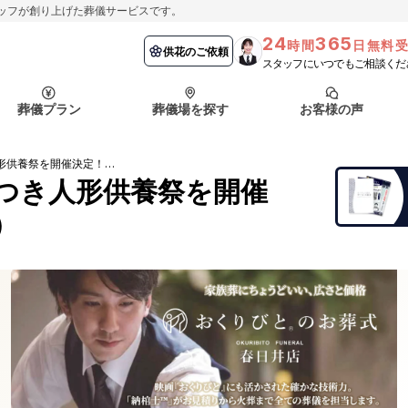
ッフが創り上げた葬儀サービスです。
24
365
時間
日無料
納棺の儀とは？
埼玉県
お客様の声
供花のご依頼
葬儀の流れ
千葉県
よくある質問
供花のご依頼
スタッフにいつでもご相談くだ
ート
葬儀プラン
葬儀場を探す
お客様の声
函館市
採用情報
会社概要
【春日井店】好評につき人形供養祭を開催決定！（完全予約制）
納棺の儀とは？
埼玉県
お客様の声
供花のご依頼
葬儀の流れ
千葉県
よくある質問
つき人形供養祭を開催
）
ート
函館市
採用情報
会社概要