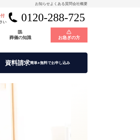
お知らせ
よくある質問
会社概要
0120-288-725
受付
会員制度
神奈川県
さい
葬儀の知識
お急ぎの方
店舗用地募集
会員制度
神奈川県
資料請求
簡単+無料でお申し込み
店舗用地募集