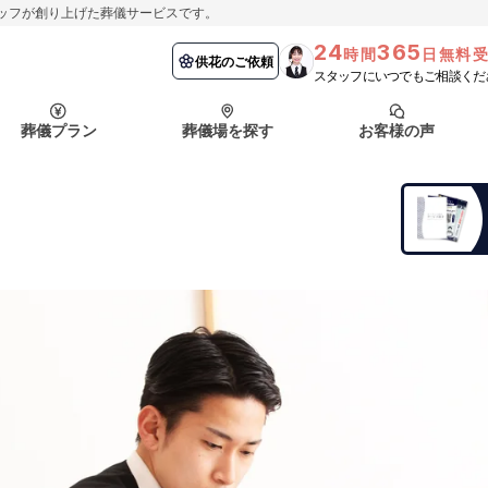
ッフが創り上げた葬儀サービスです。
24
365
時間
日無料
納棺の儀とは？
埼玉県
お客様の声
供花のご依頼
葬儀の流れ
千葉県
よくある質問
供花のご依頼
スタッフにいつでもご相談くだ
ート
葬儀プラン
葬儀場を探す
お客様の声
函館市
採用情報
会社概要
納棺の儀とは？
埼玉県
お客様の声
供花のご依頼
葬儀の流れ
千葉県
よくある質問
ート
函館市
採用情報
会社概要