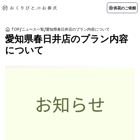
供花のご依頼
/
/
TOP
ニュース一覧
愛知県春日井店のプラン内容について
愛知県春日井店のプラン内容
初めての方へ
お客様の声
葬儀の知識
関東エリア
について
初めての方へ
ご葬儀事例
葬儀の知識
納棺の儀とは？
お客様の声
供花のご依頼
東京都
埼玉県
葬儀の流れ
よくある質問
会員制度
アフターサポート
千葉県
神奈川県
北海道エリア
会社を知る
スタッフ一覧
採用情報
札幌市
函館市
会社概要
店舗用地募集