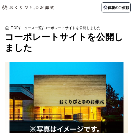
供花のご依頼
/
/
TOP
ニュース一覧
コーポレートサイトを公開しました
コーポレートサイトを公開し
初めての方へ
お客様の声
葬儀の知識
関東エリア
ました
初めての方へ
ご葬儀事例
葬儀の知識
納棺の儀とは？
お客様の声
供花のご依頼
東京都
埼玉県
葬儀の流れ
よくある質問
会員制度
アフターサポート
千葉県
神奈川県
北海道エリア
会社を知る
スタッフ一覧
採用情報
札幌市
函館市
会社概要
店舗用地募集