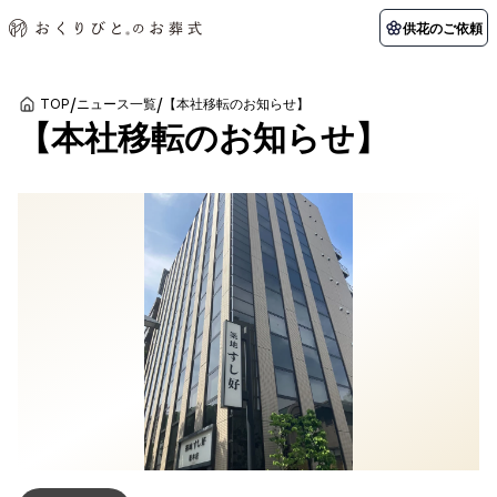
供花のご依頼
/
/
TOP
ニュース一覧
【本社移転のお知らせ】
【本社移転のお知らせ】
初めての方へ
お客様の声
葬儀の知識
関東エリア
初めての方へ
ご葬儀事例
葬儀の知識
納棺の儀とは？
お客様の声
供花のご依頼
東京都
埼玉県
葬儀の流れ
よくある質問
会員制度
アフターサポート
千葉県
神奈川県
北海道エリア
会社を知る
スタッフ一覧
採用情報
札幌市
函館市
会社概要
店舗用地募集