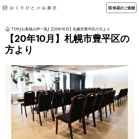
供花のご依頼
/
/
TOP
お客様の声一覧
【20年10月】札幌市豊平区の方より
【20年10月】札幌市豊平区の
初めての方へ
お客様の声
葬儀の知識
関東エリア
方より
初めての方へ
ご葬儀事例
葬儀の知識
納棺の儀とは？
お客様の声
供花のご依頼
東京都
埼玉県
葬儀の流れ
よくある質問
会員制度
アフターサポート
千葉県
神奈川県
北海道エリア
会社を知る
スタッフ一覧
採用情報
札幌市
函館市
会社概要
店舗用地募集