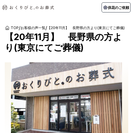
供花のご依頼
/
/
TOP
お客様の声一覧
【20年11月】 長野県の方より(東京にてご葬儀)
【20年11月】 長野県の方よ
初めての方へ
お客様の声
葬儀の知識
関東エリア
り(東京にてご葬儀)
初めての方へ
ご葬儀事例
葬儀の知識
納棺の儀とは？
お客様の声
供花のご依頼
東京都
埼玉県
葬儀の流れ
よくある質問
会員制度
アフターサポート
千葉県
神奈川県
北海道エリア
会社を知る
スタッフ一覧
採用情報
札幌市
函館市
会社概要
店舗用地募集