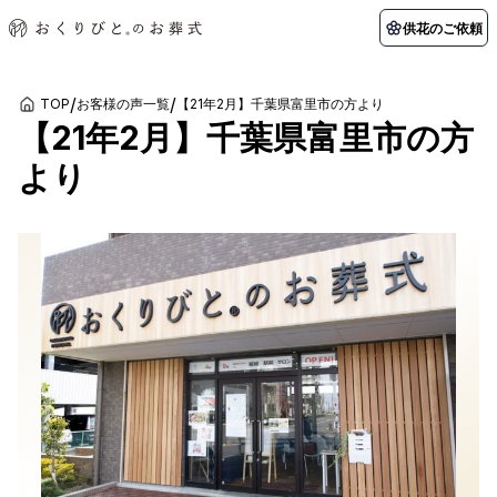
供花のご依頼
/
/
TOP
お客様の声一覧
【21年2月】千葉県富里市の方より
【21年2月】千葉県富里市の方
初めての方へ
お客様の声
葬儀の知識
関東エリア
より
初めての方へ
ご葬儀事例
葬儀の知識
納棺の儀とは？
お客様の声
供花のご依頼
東京都
埼玉県
葬儀の流れ
よくある質問
会員制度
アフターサポート
千葉県
神奈川県
北海道エリア
会社を知る
スタッフ一覧
採用情報
札幌市
函館市
会社概要
店舗用地募集