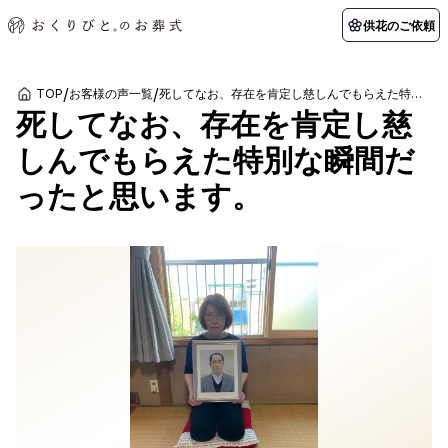
供花のご依頼
/
/
TOP
お客様の声一覧
死してなお、存在を肯定し慈しんでもらえた特別な瞬間だったと思います。
死してなお、存在を肯定し慈
初めての方へ
お客様の声
葬儀の知識
関東エリア
しんでもらえた特別な瞬間だ
初めての方へ
ご葬儀事例
葬儀の知識
納棺の儀とは？
お客様の声
供花のご依頼
ったと思います。
東京都
埼玉県
葬儀の流れ
よくある質問
会員制度
アフターサポート
千葉県
神奈川県
北海道エリア
会社を知る
スタッフ一覧
採用情報
札幌市
函館市
会社概要
店舗用地募集