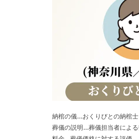
納棺の儀…おくりびとの納棺士
葬儀の説明…葬儀担当者による
料金…葬儀価格に対する評価