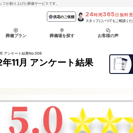
ッフが創り上げた葬儀サービスです。
24
365
時間
日無料
納棺の儀とは？
埼玉県
お客様の声
供花のご依頼
葬儀の流れ
千葉県
よくある質問
供花のご依頼
スタッフにいつでもご相談くだ
ート
葬儀プラン
葬儀場を探す
お客様の声
函館市
採用情報
会社概要
月 アンケート結果No.006
納棺の儀とは？
埼玉県
お客様の声
供花のご依頼
葬儀の流れ
千葉県
よくある質問
2年11月 アンケート結果
ート
函館市
採用情報
会社概要