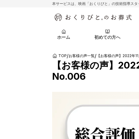
本サービスは、映画「おくりびと」の技術指導スタ
初めての方へ
関東エリア
お客様の声
葬儀の知識
初めての方へ
東京都
ご葬儀事例
葬儀の知識
アフターサポ
ホーム
初めての方へ
北海道エリア
札幌市
会社を知る
スタッフ一覧
/
/
TOP
お客様の声一覧
【お客様の声】2022年11
初めての方へ
関東エリア
お客様の声
葬儀の知識
初めての方へ
東京都
ご葬儀事例
葬儀の知識
【お客様の声】202
No.006
アフターサポ
北海道エリア
札幌市
会社を知る
スタッフ一覧