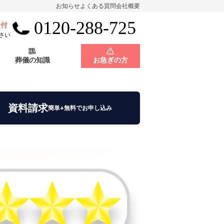
お知らせ
よくある質問
会社概要
0120-288-725
受付
会員制度
神奈川県
さい
葬儀の知識
お急ぎの方
店舗用地募集
会員制度
神奈川県
資料請求
簡単+無料でお申し込み
店舗用地募集