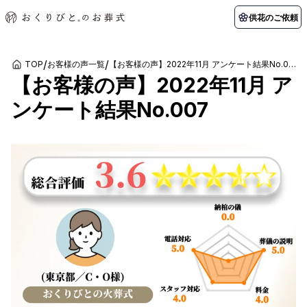
供花のご依頼
/
/
TOP
お客様の声一覧
【お客様の声】2022年11月 アンケート結果No.007
【お客様の声】2022年11月 ア
初めての方へ
お客様の声
葬儀の知識
関東エリア
ンケート結果No.007
初めての方へ
ご葬儀事例
葬儀の知識
納棺の儀とは？
お客様の声
供花のご依頼
東京都
埼玉県
葬儀の流れ
よくある質問
会員制度
アフターサポート
千葉県
神奈川県
北海道エリア
会社を知る
スタッフ一覧
採用情報
札幌市
函館市
会社概要
店舗用地募集