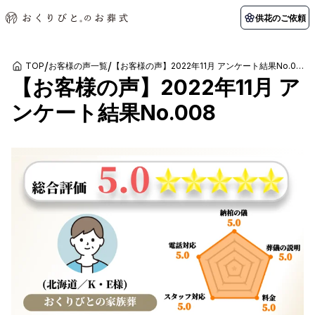
供花のご依頼
/
/
TOP
お客様の声一覧
【お客様の声】2022年11月 アンケート結果No.008
【お客様の声】2022年11月 ア
初めての方へ
お客様の声
葬儀の知識
関東エリア
ンケート結果No.008
初めての方へ
ご葬儀事例
葬儀の知識
納棺の儀とは？
お客様の声
供花のご依頼
東京都
埼玉県
葬儀の流れ
よくある質問
会員制度
アフターサポート
千葉県
神奈川県
北海道エリア
会社を知る
スタッフ一覧
採用情報
札幌市
函館市
会社概要
店舗用地募集