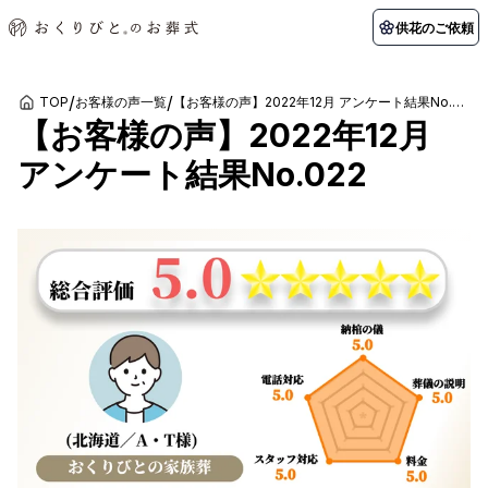
供花のご依頼
/
/
TOP
お客様の声一覧
【お客様の声】2022年12月 アンケート結果No.022
【お客様の声】2022年12月
初めての方へ
お客様の声
葬儀の知識
関東エリア
アンケート結果No.022
初めての方へ
ご葬儀事例
葬儀の知識
納棺の儀とは？
お客様の声
供花のご依頼
東京都
埼玉県
葬儀の流れ
よくある質問
会員制度
アフターサポート
千葉県
神奈川県
北海道エリア
会社を知る
スタッフ一覧
採用情報
札幌市
函館市
会社概要
店舗用地募集