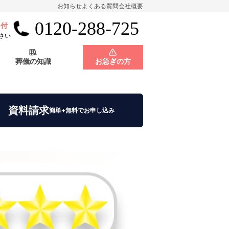
お知らせ
よくある質問
会社概要
0120-288-725
受付
会員制度
神奈川県
さい
葬儀の知識
お急ぎの方
店舗用地募集
会員制度
神奈川県
資料請求
簡単+無料でお申し込み
店舗用地募集