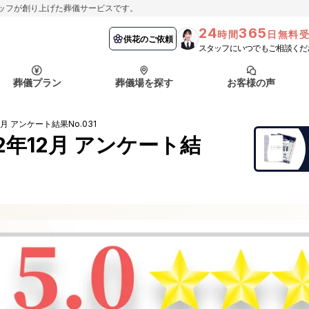
ッフが創り上げた葬儀サービスです。
24
365
時間
日無料
納棺の儀とは？
埼玉県
お客様の声
供花のご依頼
葬儀の流れ
千葉県
よくある質問
供花のご依頼
スタッフにいつでもご相談くだ
ート
葬儀プラン
葬儀場を探す
お客様の声
函館市
採用情報
会社概要
月 アンケート結果No.031
納棺の儀とは？
埼玉県
お客様の声
供花のご依頼
葬儀の流れ
千葉県
よくある質問
2年12月 アンケート結
ート
函館市
採用情報
会社概要