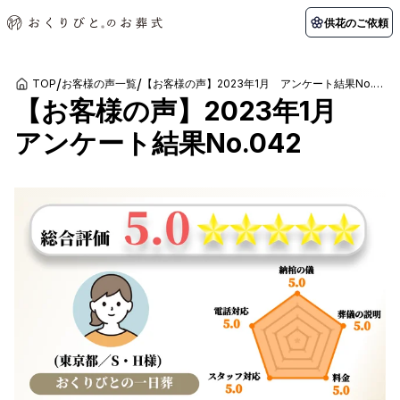
供花のご依頼
/
/
TOP
お客様の声一覧
【お客様の声】2023年1月 アンケート結果No.042
【お客様の声】2023年1月
初めての方へ
お客様の声
葬儀の知識
関東エリア
アンケート結果No.042
初めての方へ
ご葬儀事例
葬儀の知識
納棺の儀とは？
お客様の声
供花のご依頼
東京都
埼玉県
葬儀の流れ
よくある質問
会員制度
アフターサポート
千葉県
神奈川県
北海道エリア
会社を知る
スタッフ一覧
採用情報
札幌市
函館市
会社概要
店舗用地募集