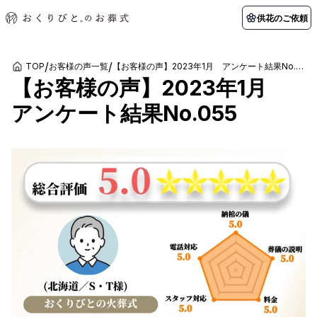
供花のご依頼
/
/
TOP
お客様の声一覧
【お客様の声】2023年1月 アンケート結果No.055
【お客様の声】2023年1月
初めての方へ
お客様の声
葬儀の知識
関東エリア
アンケート結果No.055
初めての方へ
ご葬儀事例
葬儀の知識
納棺の儀とは？
お客様の声
供花のご依頼
東京都
埼玉県
葬儀の流れ
よくある質問
会員制度
アフターサポート
千葉県
神奈川県
北海道エリア
会社を知る
スタッフ一覧
採用情報
札幌市
函館市
会社概要
店舗用地募集