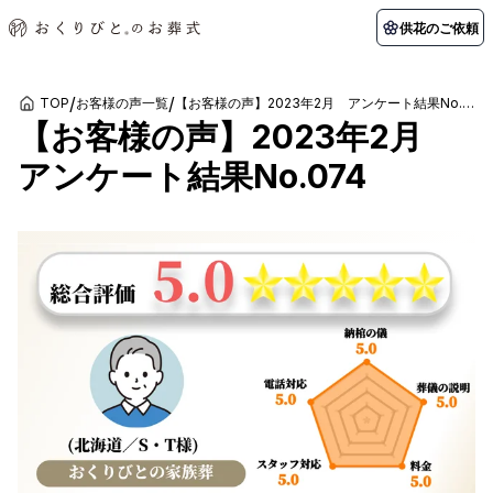
供花のご依頼
/
/
TOP
お客様の声一覧
【お客様の声】2023年2月 アンケート結果No.074
【お客様の声】2023年2月
初めての方へ
お客様の声
葬儀の知識
関東エリア
アンケート結果No.074
初めての方へ
ご葬儀事例
葬儀の知識
納棺の儀とは？
お客様の声
供花のご依頼
東京都
埼玉県
葬儀の流れ
よくある質問
会員制度
アフターサポート
千葉県
神奈川県
北海道エリア
会社を知る
スタッフ一覧
採用情報
札幌市
函館市
会社概要
店舗用地募集