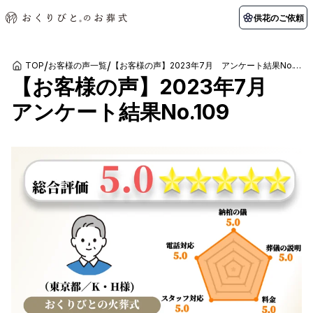
供花のご依頼
/
/
TOP
お客様の声一覧
【お客様の声】2023年7月 アンケート結果No.109
【お客様の声】2023年7月
初めての方へ
お客様の声
葬儀の知識
関東エリア
アンケート結果No.109
初めての方へ
ご葬儀事例
葬儀の知識
納棺の儀とは？
お客様の声
供花のご依頼
東京都
埼玉県
葬儀の流れ
よくある質問
会員制度
アフターサポート
千葉県
神奈川県
北海道エリア
会社を知る
スタッフ一覧
採用情報
札幌市
函館市
会社概要
店舗用地募集