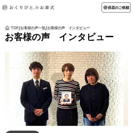
供花のご依頼
/
/
TOP
お客様の声一覧
お客様の声 インタビュー
お客様の声 インタビュー
初めての方へ
お客様の声
葬儀の知識
関東エリア
初めての方へ
ご葬儀事例
葬儀の知識
納棺の儀とは？
お客様の声
供花のご依頼
東京都
埼玉県
葬儀の流れ
よくある質問
会員制度
アフターサポート
千葉県
神奈川県
北海道エリア
会社を知る
スタッフ一覧
採用情報
札幌市
函館市
会社概要
店舗用地募集