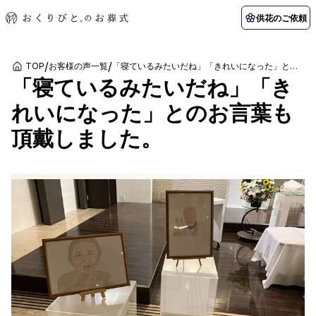
供花のご依頼
/
/
TOP
お客様の声一覧
「寝ているみたいだね」「きれいになった」とのお言葉も頂戴しました。
「寝ているみたいだね」「き
初めての方へ
お客様の声
葬儀の知識
関東エリア
れいになった」とのお言葉も
初めての方へ
ご葬儀事例
葬儀の知識
納棺の儀とは？
お客様の声
供花のご依頼
頂戴しました。
東京都
埼玉県
葬儀の流れ
よくある質問
会員制度
アフターサポート
千葉県
神奈川県
北海道エリア
会社を知る
スタッフ一覧
採用情報
札幌市
函館市
会社概要
店舗用地募集