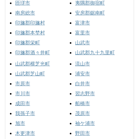
匝瑳市
夷隅郡御宿町
南房総市
安房郡鋸南町
印旛郡印旛村
富津市
印旛郡本埜村
富里市
印旛郡栄町
山武市
印旛郡酒々井町
山武郡九十九里町
山武郡横芝光町
流山市
山武郡芝山町
浦安市
市原市
白井市
市川市
習志野市
成田市
船橋市
我孫子市
茂原市
旭市
袖ケ浦市
木更津市
野田市