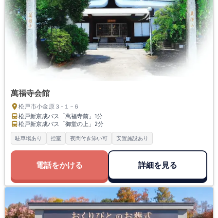
萬福寺会館
松戸市小金原３−１−６
松戸新京成バス「萬福寺前」
1分
松戸新京成バス「御堂の上」
2分
駐車場あり
控室
夜間付き添い可
安置施設あり
電話をかける
詳細を見る