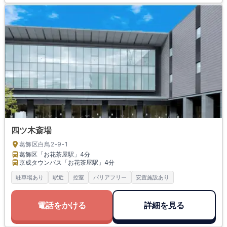
四ツ木斎場
葛飾区白鳥2-9-1
葛飾区「お花茶屋駅」
4分
京成タウンバス「お花茶屋駅」
4分
駐車場あり
駅近
控室
バリアフリー
安置施設あり
電話をかける
詳細を見る