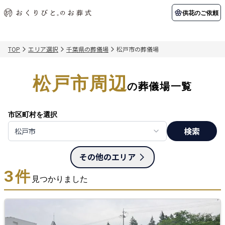
供花のご依頼
TOP
エリア選択
千葉県の葬儀場
松戸市の葬儀場
初めての方へ
お客様の声
葬儀の知識
関東エリア
松戸市周辺
初めての方へ
ご葬儀事例
葬儀の知識
納棺の儀とは？
お客様の声
供花のご依頼
の葬儀場一覧
東京都
埼玉県
葬儀の流れ
よくある質問
会員制度
市区町村を選択
アフターサポート
千葉県
神奈川県
検索
松戸市
北海道エリア
会社を知る
その他のエリア
スタッフ一覧
採用情報
札幌市
函館市
3
件
見つかりました
会社概要
店舗用地募集