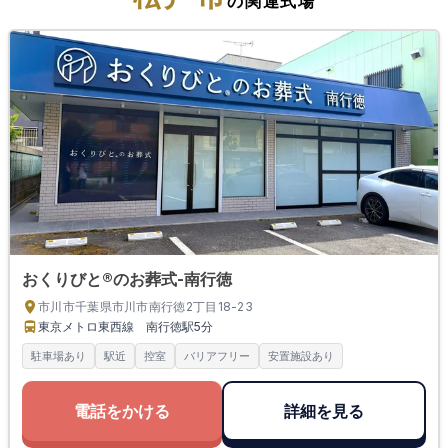
の関連式場
おくりびと®のお葬式-南行徳
市川市千葉県市川市南行徳2丁目18-23
東京メトロ東西線 南行徳駅
5分
駐車場あり
駅近
控室
バリアフリー
安置施設あり
電話をかける
詳細を見る