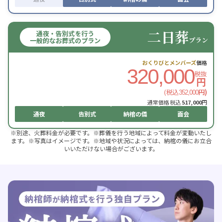
二日葬
通夜・告別式を行う
プラン
一般的なお葬式のプラン
おくりびとメンバーズ
価格
320,000
税抜
円
(税込
円)
352,000
通常価格 税込
517,000
円
通夜
告別式
納棺の儀
面会
※別途、火葬料金が必要です。※葬儀を行う地域によって料金が変動いたし
ます。※写真はイメージです。※地域や状況によっては、納棺の儀にお立合
いいただけない場合がございます。