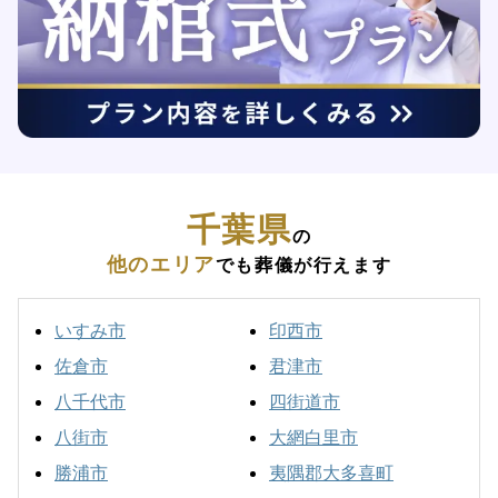
千葉県
の
他のエリア
でも葬儀が行えます
いすみ市
印西市
佐倉市
君津市
八千代市
四街道市
八街市
大網白里市
勝浦市
夷隅郡大多喜町