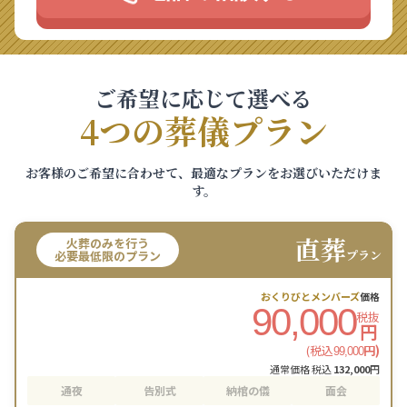
ご希望に応じて選べる
4つの葬儀プラン
お客様のご希望に合わせて、最適なプランをお選びいただけま
す。
直葬
火葬のみを行う
プラン
必要最低限のプラン
おくりびとメンバーズ
価格
90,000
税抜
円
(税込
円)
99,000
通常価格 税込
132,000
円
通夜
告別式
納棺の儀
面会