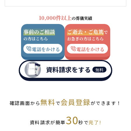
10,000件以上
の葬儀実績
事前のご相談
ご逝去・ご危篤
で
の方はこちら
お急ぎの方はこちら
電話をかける
電話をかける
資料請求をする
無料
無料
会員登録
確認画面から
で
ができます！
30
資料請求が簡単
秒で
完了!