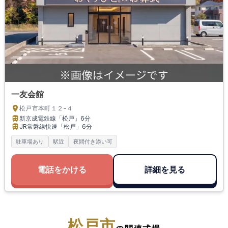
一友会館
松戸市本町１２−４
新京成電鉄線「松戸」
6分
JR常磐線快速「松戸」
6分
駐車場あり
駅近
夜間付き添い可
電話をかける
詳細を見る
松戸市