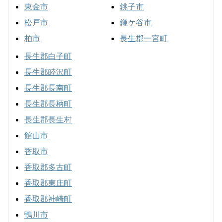
東金市
銚子市
松戸市
鎌ケ谷市
柏市
長生郡一宮町
長生郡白子町
長生郡睦沢町
長生郡長南町
長生郡長柄町
長生郡長生村
館山市
香取市
香取郡多古町
香取郡東庄町
香取郡神崎町
鴨川市