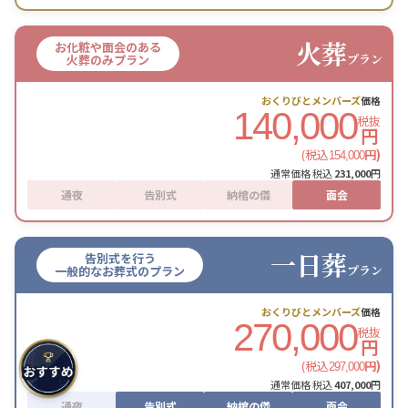
火葬
お化粧や面会のある
プラン
火葬のみプラン
おくりびとメンバーズ
価格
140,000
税抜
円
(税込
円)
154,000
通常価格 税込
231,000
円
通夜
告別式
納棺の儀
面会
一日葬
告別式を行う
プラン
一般的なお葬式のプラン
おくりびとメンバーズ
価格
270,000
税抜
円
(税込
円)
297,000
通常価格 税込
407,000
円
通夜
告別式
納棺の儀
面会