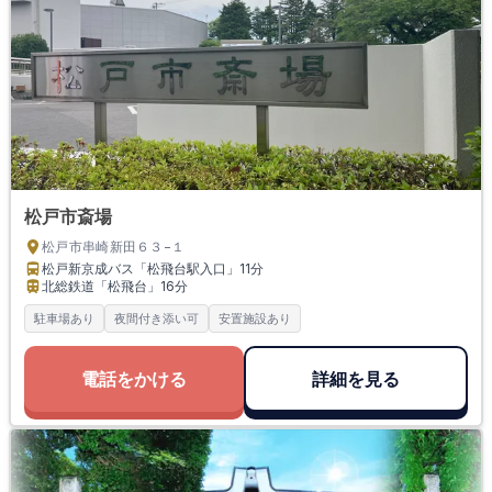
松戸市斎場
松戸市串崎新田６３−１
松戸新京成バス「松飛台駅入口」
11分
北総鉄道「松飛台」
16分
駐車場あり
夜間付き添い可
安置施設あり
電話をかける
詳細を見る