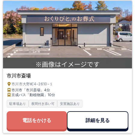
市川市斎場
市川市大野町4−2610−１
市川市「市川斎場」
4分
京成バス「動植物園」
10分
駐車場あり
夜間付き添い可
安置施設あり
電話をかける
詳細を見る