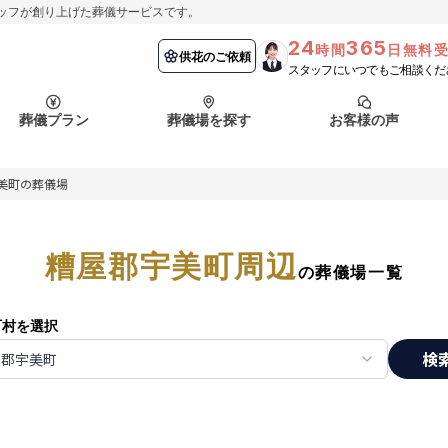
ッフが創り上げた葬儀サービスです。
24
365
時間
日無料
納棺の儀とは？
埼玉県
お客様の声
供花のご依頼
葬儀の流れ
千葉県
よくある質問
供花のご依頼
スタッフにいつでもご相談くだ
ート
葬儀プラン
葬儀場を探す
お客様の声
函館市
採用情報
会社概要
美町の葬儀場
納棺の儀とは？
埼玉県
お客様の声
供花のご依頼
葬儀の流れ
千葉県
よくある質問
ート
糟屋郡宇美町周辺
函館市
の葬儀場一覧
採用情報
会社概要
町村を選択
検
屋郡宇美町