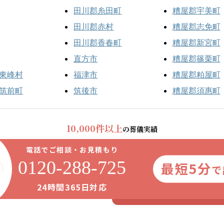
田川郡糸田町
糟屋郡宇美町
田川郡赤村
糟屋郡志免町
田川郡香春町
糟屋郡新宮町
直方市
糟屋郡篠栗町
東峰村
福津市
糟屋郡粕屋町
筑前町
筑後市
糟屋郡須惠町
10,000件以上
の葬儀実績
電話でご相談・お見積もり
0120-288-725
最短5分
で
24時間365日対応