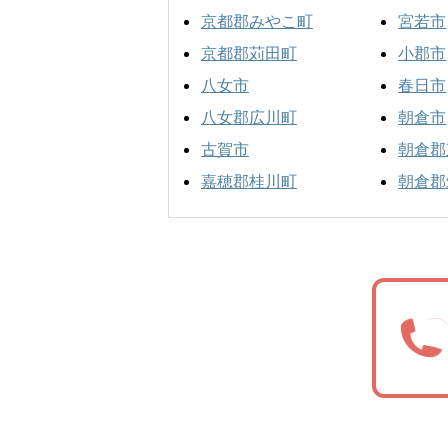
京都郡みやこ町
宮若市
京都郡苅田町
小郡市
八女市
春日市
八女郡広川町
朝倉市
古賀市
朝倉郡
嘉穂郡桂川町
朝倉郡