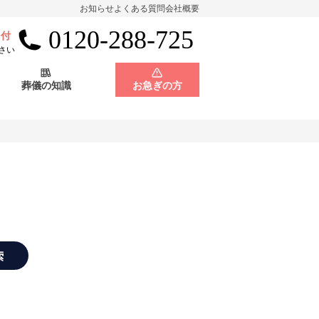
お知らせ
よくある質問
会社概要
0120-288-725
受付
会員制度
神奈川県
さい
葬儀の知識
お急ぎの方
店舗用地募集
会員制度
神奈川県
店舗用地募集
索