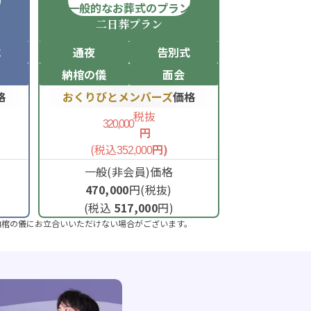
ン
一般的なお葬式のプラン
二日葬
プラン
式
通夜
告別式
納棺の儀
面会
格
おくりびとメンバーズ
価格
税抜
320,000
円
(税込
円)
352,000
一般(非会員)価格
470,000
円(税抜)
(税込
517,000
円)
納棺の儀にお立合いいただけない場合がございます。