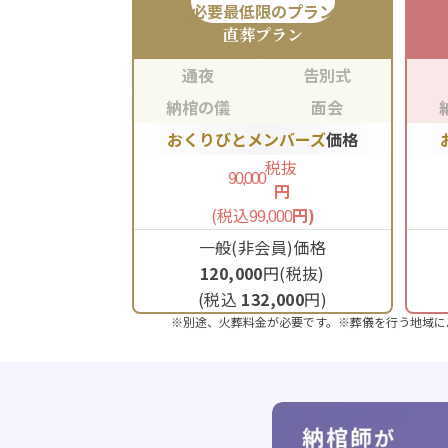
必要最低限のプラン
直葬
プラン
通夜
告別式
納棺の儀
面会
おくりびとメンバーズ
価格
税抜
90,000
円
(税込
円)
99,000
一般(非会員)価格
120,000
円(税抜)
(税込
132,000
円)
※別途、火葬料金が必要です。※葬儀を行う地域に