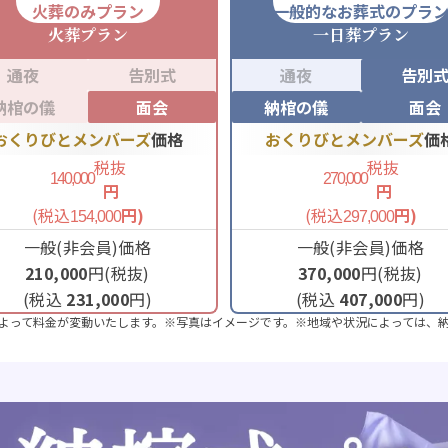
火葬のみプラン
一般的なお葬式のプラ
火葬
プラン
一日葬
プラン
通夜
告別式
通夜
告別
納棺の儀
面会
納棺の儀
面会
おくりびとメンバーズ
価格
おくりびとメンバーズ
価
税抜
税抜
140,000
270,000
円
円
(税込
円)
(税込
円)
154,000
297,000
一般(非会員)価格
一般(非会員)価格
210,000
円(税抜)
370,000
円(税抜)
(税込
231,000
円)
(税込
407,000
円)
よって料金が変動いたします。※写真はイメージです。※地域や状況によっては、