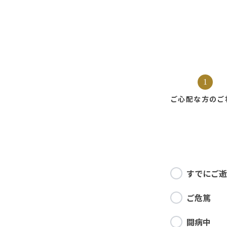
1
ご心配な方の
ご
すでにご逝
ご危篤
闘病中