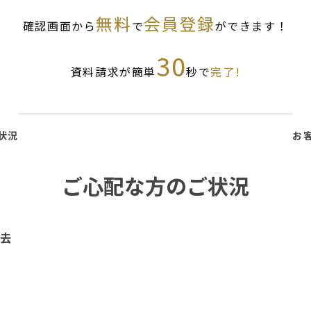
無料
会員登録
確認画面から
で
ができます！
30
資料請求が簡単
秒で
完了!
状況
お
ご心配な方のご状況
去