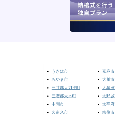
うきは市
嘉麻市
みやま市
大川市
三井郡大刀洗町
大牟田
三潴郡大木町
大野城
中間市
太宰府
久留米市
宗像市