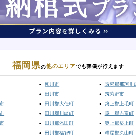
福岡県
他のエリア
でも葬儀が行えます
の
柳川市
筑紫郡那珂川
田川市
筑紫野市
市
田川郡大任町
築上郡上毛町
市
田川郡川崎町
築上郡吉富町
市
田川郡添田町
築上郡築上町
田川郡福智町
糟屋郡久山町