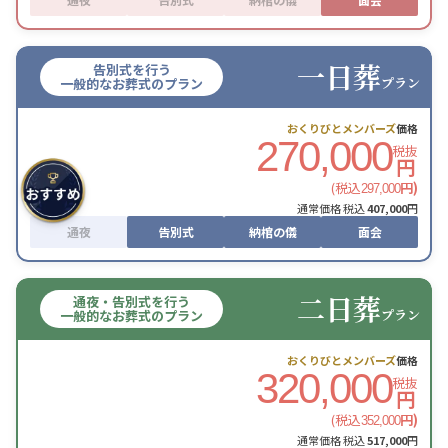
一日葬
告別式を行う
プラン
一般的なお葬式のプラン
おくりびとメンバーズ
価格
270,000
税抜
円
(税込
円)
297,000
通常価格 税込
407,000
円
通夜
告別式
納棺の儀
面会
二日葬
通夜・告別式を行う
プラン
一般的なお葬式のプラン
おくりびとメンバーズ
価格
320,000
税抜
円
(税込
円)
352,000
通常価格 税込
517,000
円