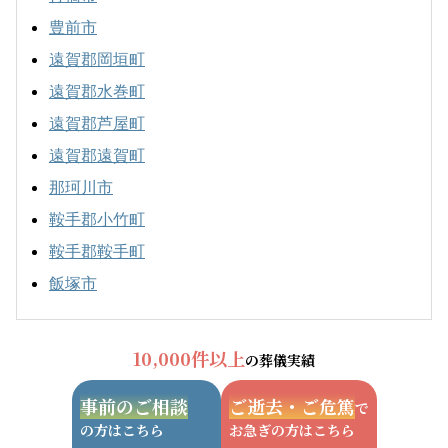
豊前市
遠賀郡岡垣町
遠賀郡水巻町
遠賀郡芦屋町
遠賀郡遠賀町
那珂川市
鞍手郡小竹町
鞍手郡鞍手町
飯塚市
10,000件以上
の葬儀実績
事前のご相談
ご逝去・ご危篤
で
の方はこちら
お急ぎの方はこちら