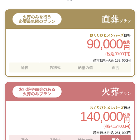
直葬
火葬のみを行う
プラン
必要最低限のプラン
おくりびとメンバーズ
価格
90,000
税抜
円
(税込
円)
99,000
通常価格 税込
132,000
円
通夜
告別式
納棺の儀
面会
火葬
お化粧や面会のある
プラン
火葬のみプラン
おくりびとメンバーズ
価格
140,000
税抜
円
(税込
円)
154,000
通常価格 税込
231,000
円
通夜
告別式
納棺の儀
面会