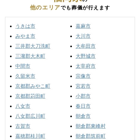
他のエリア
でも葬儀が行えます
うきは市
嘉麻市
みやま市
大川市
三井郡大刀洗町
大牟田市
三潴郡大木町
大野城市
中間市
太宰府市
久留米市
宗像市
京都郡みやこ町
宮若市
京都郡苅田町
小郡市
八女市
春日市
八女郡広川町
朝倉市
古賀市
朝倉郡東峰村
嘉穂郡桂川町
朝倉郡筑前町