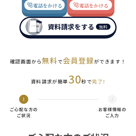
電話をかける
電話をかける
資料請求をする
無料
無料
会員登録
確認画面から
で
ができます！
30
資料請求が簡単
秒で
完了!
1
2
ご心配な方の
お客様情報の
ご状況
ご入力