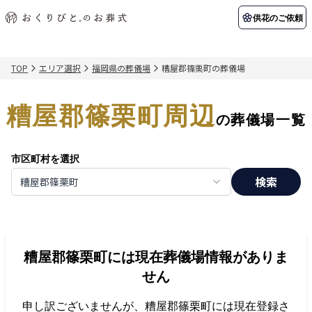
供花のご依頼
TOP
エリア選択
福岡県の葬儀場
糟屋郡篠栗町の葬儀場
初めての方へ
お客様の声
葬儀の知識
関東エリア
糟屋郡篠栗町周辺
初めての方へ
ご葬儀事例
葬儀の知識
納棺の儀とは？
お客様の声
供花のご依頼
の葬儀場一覧
東京都
埼玉県
葬儀の流れ
よくある質問
会員制度
市区町村を選択
アフターサポート
千葉県
神奈川県
検索
糟屋郡篠栗町
北海道エリア
会社を知る
スタッフ一覧
採用情報
札幌市
函館市
糟屋郡篠栗町
には現在葬儀場情報がありま
会社概要
店舗用地募集
せん
申し訳ございませんが、
糟屋郡篠栗町
には現在登録さ