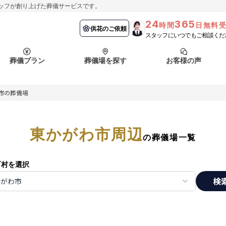
ッフが創り上げた葬儀サービスです。
24
365
時間
日無料
納棺の儀とは？
埼玉県
お客様の声
供花のご依頼
葬儀の流れ
千葉県
よくある質問
供花のご依頼
スタッフにいつでもご相談くだ
ート
葬儀プラン
葬儀場を探す
お客様の声
函館市
採用情報
会社概要
市の葬儀場
納棺の儀とは？
埼玉県
お客様の声
供花のご依頼
葬儀の流れ
千葉県
よくある質問
ート
東かがわ市周辺
函館市
の葬儀場一覧
採用情報
会社概要
町村を選択
検
かがわ市