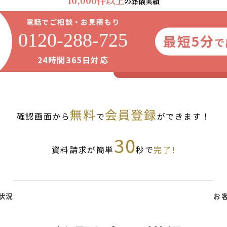
10,000件以上
の葬儀実績
電話でご相談・お見積もり
0120-288-725
最短5分
で
24時間365日対応
無料
会員登録
確認画面から
で
ができます！
30
資料請求が簡単
秒で
完了!
状況
お