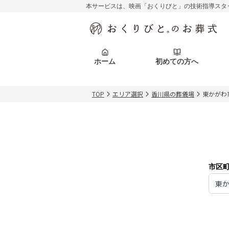
本サービスは、映画「おくりびと」の技術指導スタ
初めての方へ
関東エリア
お客様の声
葬儀の知識
初めての方へ
東京都
ご葬儀事例
葬儀の知識
アフターサポ
ホーム
初めての方へ
北海道エリア
札幌市
会社を知る
スタッフ一覧
TOP
エリア選択
香川県の葬儀場
東かがわ
初めての方へ
関東エリア
お客様の声
葬儀の知識
初めての方へ
東京都
ご葬儀事例
葬儀の知識
アフターサポ
北海道エリア
札幌市
会社を知る
スタッフ一覧
市区
東