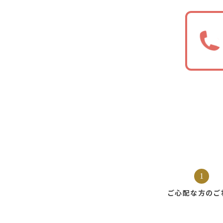
1
ご心配な方の
ご