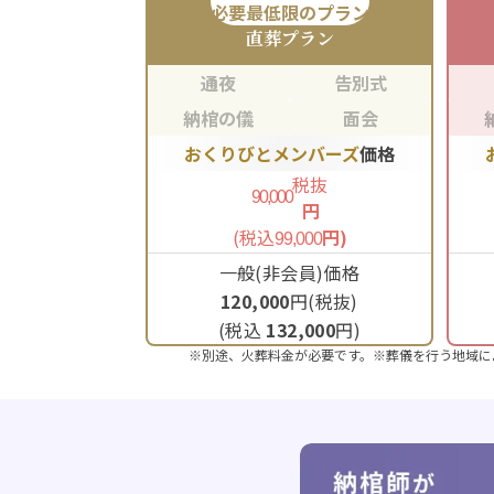
必要最低限のプラン
直葬
プラン
通夜
告別式
納棺の儀
面会
おくりびとメンバーズ
価格
税抜
90,000
円
(税込
円)
99,000
一般(非会員)価格
120,000
円(税抜)
(税込
132,000
円)
※別途、火葬料金が必要です。※葬儀を行う地域に