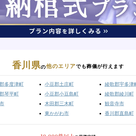
香川県
他のエリア
でも葬儀が行えます
の
郡多度津町
小豆郡土庄町
綾歌郡宇多津
郡琴平町
小豆郡小豆島町
綾歌郡綾川町
市
木田郡三木町
観音寺市
東かがわ市
香川郡直島町