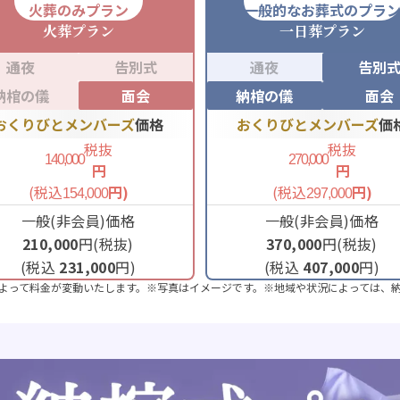
火葬のみプラン
一般的なお葬式のプラ
火葬
プラン
一日葬
プラン
通夜
告別式
通夜
告別
納棺の儀
面会
納棺の儀
面会
おくりびとメンバーズ
価格
おくりびとメンバーズ
価
税抜
税抜
140,000
270,000
円
円
(税込
円)
(税込
円)
154,000
297,000
一般(非会員)価格
一般(非会員)価格
210,000
円(税抜)
370,000
円(税抜)
(税込
231,000
円)
(税込
407,000
円)
よって料金が変動いたします。※写真はイメージです。※地域や状況によっては、