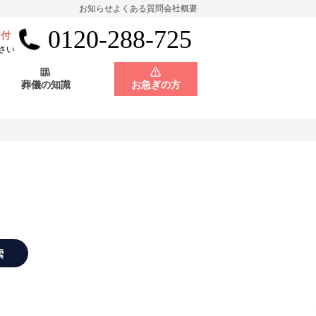
お知らせ
よくある質問
会社概要
0120-288-725
受付
会員制度
神奈川県
さい
葬儀の知識
お急ぎの方
店舗用地募集
会員制度
神奈川県
店舗用地募集
索