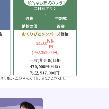
ン
一般的なお葬式のプラン
二日葬
プラン
式
通夜
告別式
納棺の儀
面会
格
おくりびとメンバーズ
価格
税抜
320,000
円
(税込
円)
352,000
一般(非会員)価格
470,000
円(税抜)
(税込
517,000
円)
納棺の儀にお立合いいただけない場合がございます。