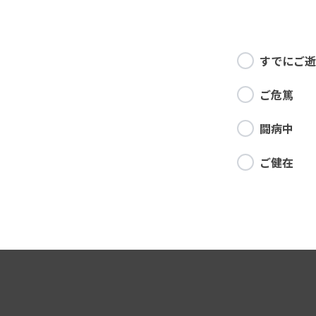
すでにご逝
ご危篤
闘病中
ご健在