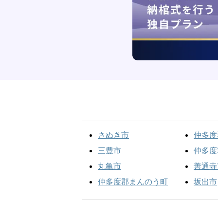
さぬき市
仲多度
三豊市
仲多度
丸亀市
善通寺
仲多度郡まんのう町
坂出市