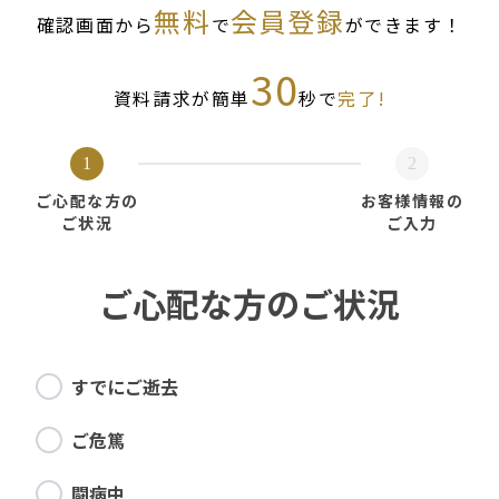
無料
会員登録
確認画面から
で
ができます！
30
資料請求が簡単
秒で
完了!
1
2
ご心配な方の
お客様情報の
ご状況
ご入力
ご心配な方のご状況
すでにご逝去
ご危篤
闘病中