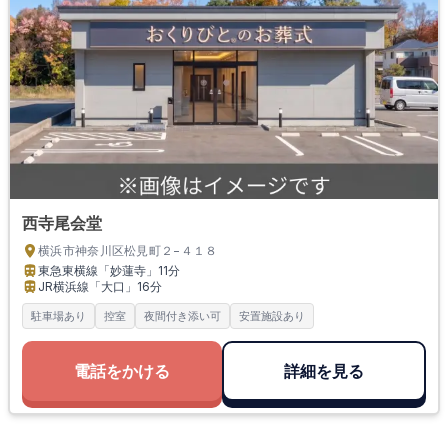
西寺尾会堂
横浜市神奈川区松見町２−４１８
東急東横線「妙蓮寺」
11分
JR横浜線「大口」
16分
駐車場あり
控室
夜間付き添い可
安置施設あり
電話をかける
詳細を見る