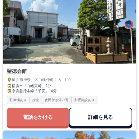
聖徳会館
横浜市神奈川区白幡仲町４８−１９
横浜市「白幡東町」
2分
京浜急行本線「子安」
14分
駐車場あり
控室
夜間付き添い可
安置施設あり
電話をかける
詳細を見る