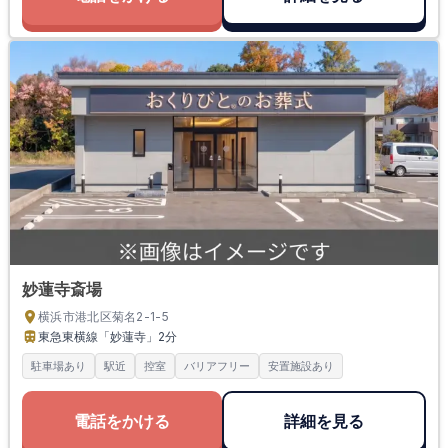
妙蓮寺斎場
横浜市港北区菊名2-1-5
東急東横線「妙蓮寺」
2分
駐車場あり
駅近
控室
バリアフリー
安置施設あり
電話をかける
詳細を見る