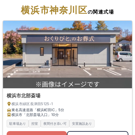
横浜市神奈川区
の関連式場
横浜市北部斎場
横浜市緑区長津田5125-1
東名高速道路「横浜町田IC」
5分
横浜市「北部斎場入口」
10分
駐車場あり
控室
夜間付き添い可
安置施設あり