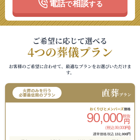
電話
相談
で
する
ご希望に応じて選べる
4つの葬儀プラン
お客様のご希望に合わせて、最適なプランをお選びいただけま
す。
直葬
火葬のみを行う
プラン
必要最低限のプラン
おくりびとメンバーズ
価格
90,000
税抜
円
(税込
円)
99,000
通常価格 税込
132,000
円