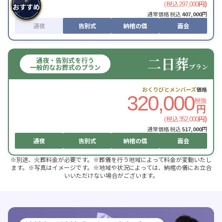
(税込
円)
297,000
通常価格 税込
407,000
円
通夜
告別式
納棺の儀
面会
二日葬
通夜・告別式を行う
プラン
一般的なお葬式のプラン
おくりびとメンバーズ
価格
320,000
税抜
円
(税込
円)
352,000
通常価格 税込
517,000
円
通夜
告別式
納棺の儀
面会
※別途、火葬料金が必要です。※葬儀を行う地域によって料金が変動いたし
ます。※写真はイメージです。※地域や状況によっては、納棺の儀にお立合
いいただけない場合がございます。