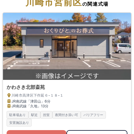
川崎市宮前区
の関連式場
かわさき北部斎苑
川崎市高津区下作延６−１８−１
JR南武線「津田山」
6分
JR南武線「久地」
13分
駐車場あり
駅近
控室
夜間付き添い可
バリアフリー
安置施設あり