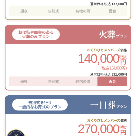
通常価格 税込
132,000
円
通夜
告別式
納棺の儀
面会
火葬
お化粧や面会のある
プラン
火葬のみプラン
おくりびとメンバーズ
価格
140,000
税抜
円
(税込
円)
154,000
通常価格 税込
231,000
円
通夜
告別式
納棺の儀
面会
一日葬
告別式を行う
プラン
一般的なお葬式のプラン
おくりびとメンバーズ
価格
270,000
税抜
円