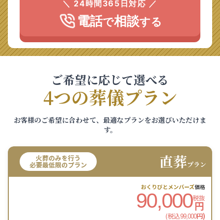
＼ 24時間365日対応 ／
電話
相談
で
する
ご希望に応じて選べる
4つの葬儀プラン
お客様のご希望に合わせて、最適なプランをお選びいただけま
す。
直葬
火葬のみを行う
プラン
必要最低限のプラン
おくりびとメンバーズ
価格
90,000
税抜
円
(税込
円)
99,000