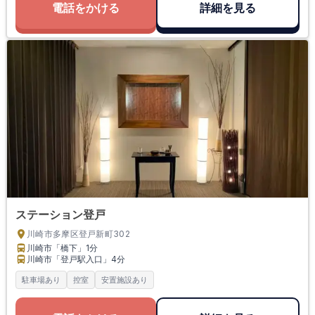
電話をかける
詳細を見る
ステーション登戸
川崎市多摩区登戸新町302
川崎市「橋下」
1分
川崎市「登戸駅入口」
4分
駐車場あり
控室
安置施設あり