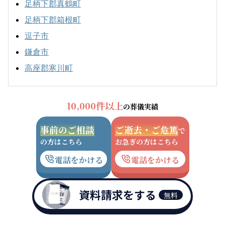
足柄下郡真鶴町
足柄下郡箱根町
逗子市
鎌倉市
高座郡寒川町
10,000件以上
の葬儀実績
事前のご相談
ご逝去・ご危篤
で
の方はこちら
お急ぎの方はこちら
電話をかける
電話をかける
資料請求をする
無料