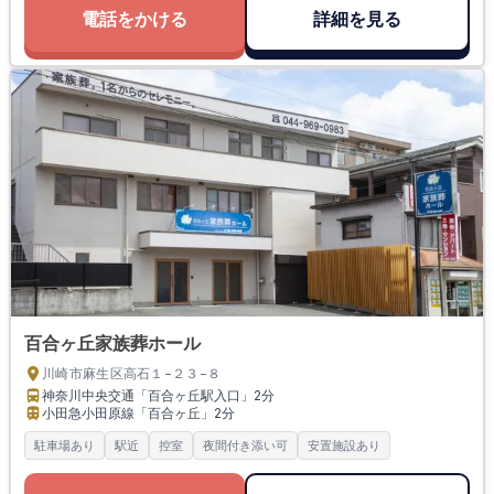
電話をかける
詳細を見る
百合ヶ丘家族葬ホール
川崎市麻生区高石１−２３−８
神奈川中央交通「百合ヶ丘駅入口」
2分
小田急小田原線「百合ヶ丘」
2分
駐車場あり
駅近
控室
夜間付き添い可
安置施設あり