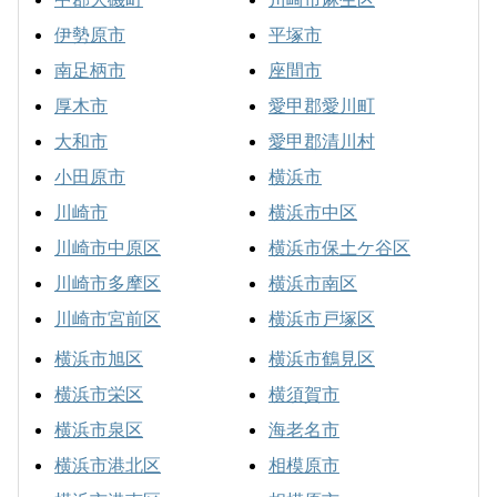
伊勢原市
平塚市
南足柄市
座間市
厚木市
愛甲郡愛川町
大和市
愛甲郡清川村
小田原市
横浜市
川崎市
横浜市中区
川崎市中原区
横浜市保土ケ谷区
川崎市多摩区
横浜市南区
川崎市宮前区
横浜市戸塚区
横浜市旭区
横浜市鶴見区
横浜市栄区
横須賀市
横浜市泉区
海老名市
横浜市港北区
相模原市