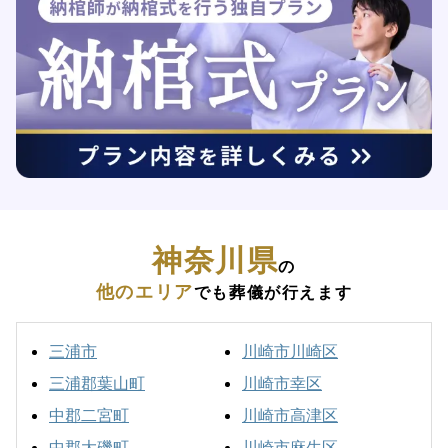
神奈川県
の
他のエリア
でも葬儀が行えます
三浦市
川崎市川崎区
三浦郡葉山町
川崎市幸区
中郡二宮町
川崎市高津区
中郡大磯町
川崎市麻生区