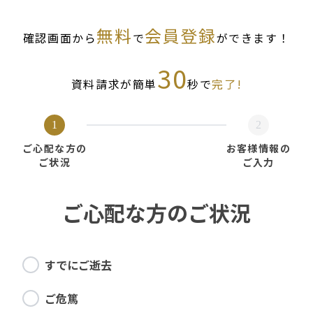
無料
会員登録
確認画面から
で
ができます！
30
資料請求が簡単
秒で
完了!
1
2
ご心配な方の
お客様情報の
ご状況
ご入力
ご心配な方のご状況
すでにご逝去
ご危篤