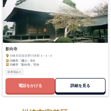
影向寺
川崎市宮前区野川本町３−４−４
川崎市「橘小」
9分
川崎市「影向寺」
10分
駐車場あり
電話をかける
詳細を見る