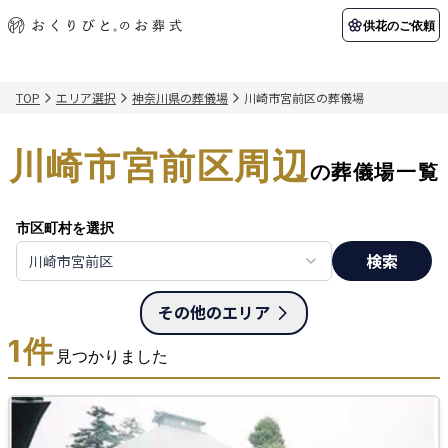
供花のご依頼
TOP
エリア選択
神奈川県の葬儀場
川崎市宮前区の葬儀場
初めての方へ
お客様の声
葬儀の知識
関東エリア
川崎市宮前区周辺
初めての方へ
ご葬儀事例
葬儀の知識
納棺の儀とは？
お客様の声
供花のご依頼
の葬儀場一覧
東京都
埼玉県
葬儀の流れ
よくある質問
会員制度
市区町村を選択
アフターサポート
千葉県
神奈川県
検索
川崎市宮前区
北海道エリア
会社を知る
その他のエリア
スタッフ一覧
採用情報
札幌市
函館市
1
件
見つかりました
会社概要
店舗用地募集