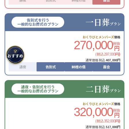
一日葬
告別式を行う
プラン
一般的なお葬式のプラン
おくりびとメンバーズ
価格
270,000
税抜
円
(税込
円)
297,000
通常価格 税込
407,000
円
通夜
告別式
納棺の儀
面会
二日葬
通夜・告別式を行う
プラン
一般的なお葬式のプラン
おくりびとメンバーズ
価格
320,000
税抜
円
(税込
円)
352,000
通常価格 税込
517,000
円