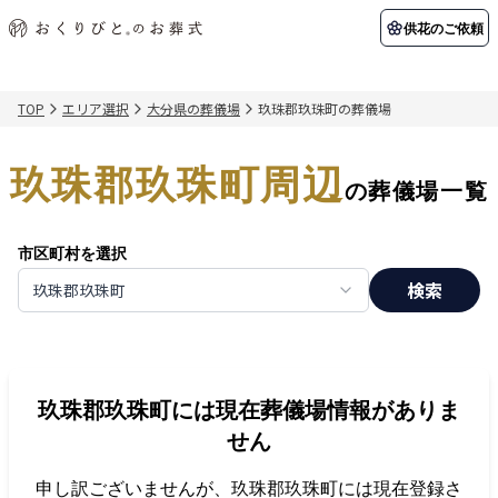
供花のご依頼
TOP
エリア選択
大分県の葬儀場
玖珠郡玖珠町の葬儀場
初めての方へ
お客様の声
葬儀の知識
関東エリア
玖珠郡玖珠町周辺
初めての方へ
ご葬儀事例
葬儀の知識
納棺の儀とは？
お客様の声
供花のご依頼
の葬儀場一覧
東京都
埼玉県
葬儀の流れ
よくある質問
会員制度
市区町村を選択
アフターサポート
千葉県
神奈川県
検索
玖珠郡玖珠町
北海道エリア
会社を知る
スタッフ一覧
採用情報
札幌市
函館市
玖珠郡玖珠町
には現在葬儀場情報がありま
会社概要
店舗用地募集
せん
申し訳ございませんが、
玖珠郡玖珠町
には現在登録さ