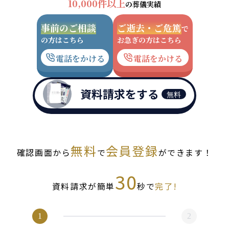
10,000件以上
の葬儀実績
事前のご相談
ご逝去・ご危篤
で
の方はこちら
お急ぎの方はこちら
電話をかける
電話をかける
資料請求をする
無料
無料
会員登録
確認画面から
で
ができます！
30
資料請求が簡単
秒で
完了!
1
2