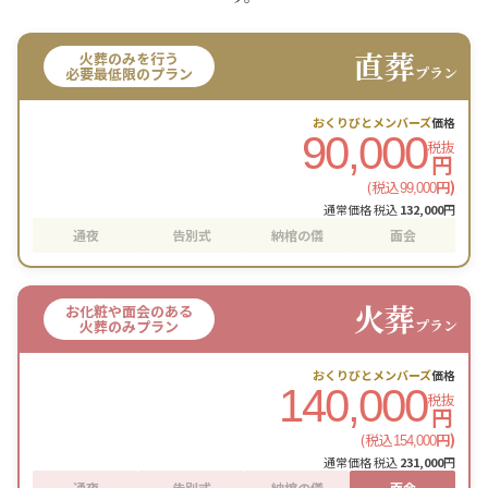
直葬
火葬のみを行う
プラン
必要最低限のプラン
おくりびとメンバーズ
価格
90,000
税抜
円
(税込
円)
99,000
通常価格 税込
132,000
円
通夜
告別式
納棺の儀
面会
火葬
お化粧や面会のある
プラン
火葬のみプラン
おくりびとメンバーズ
価格
140,000
税抜
円
(税込
円)
154,000
通常価格 税込
231,000
円
通夜
告別式
納棺の儀
面会