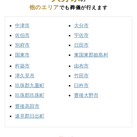
他のエリア
でも葬儀が行えます
中津市
大分市
佐伯市
宇佐市
別府市
日田市
国東市
東国東郡姫島村
杵築市
由布市
津久見市
竹田市
玖珠郡九重町
臼杵市
玖珠郡玖珠町
豊後大野市
豊後高田市
速見郡日出町