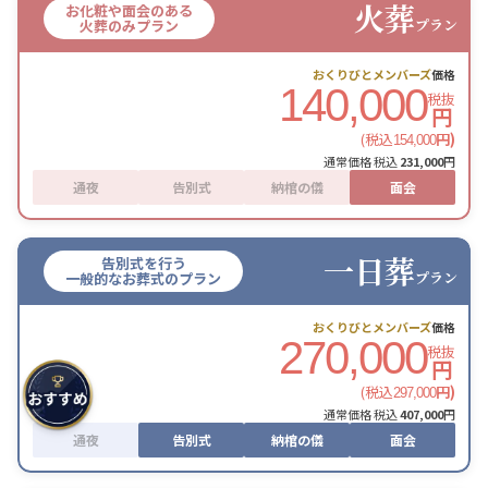
火葬
お化粧や面会のある
プラン
火葬のみプラン
おくりびとメンバーズ
価格
140,000
税抜
円
(税込
円)
154,000
通常価格 税込
231,000
円
通夜
告別式
納棺の儀
面会
一日葬
告別式を行う
プラン
一般的なお葬式のプラン
おくりびとメンバーズ
価格
270,000
税抜
円
(税込
円)
297,000
通常価格 税込
407,000
円
通夜
告別式
納棺の儀
面会