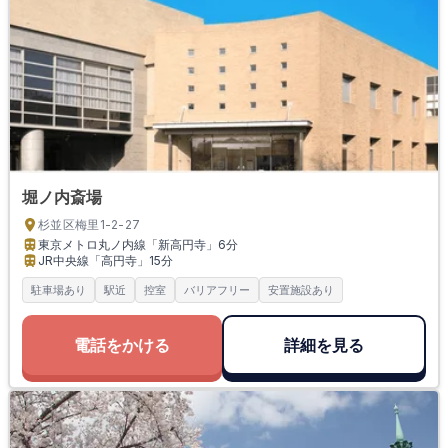
堀ノ内斎場
杉並区梅里1-2-27
東京メトロ丸ノ内線「新高円寺」
6分
JR中央線「高円寺」
15分
駐車場あり
駅近
控室
バリアフリー
安置施設あり
電話をかける
詳細を見る