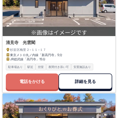
清見寺 光雲閣
杉並区梅里２−１１−１７
東京メトロ丸ノ内線「新高円寺」
5分
JR総武線「高円寺」
15分
駐車場あり
駅近
控室
夜間付き添い可
安置施設あり
電話をかける
詳細を見る