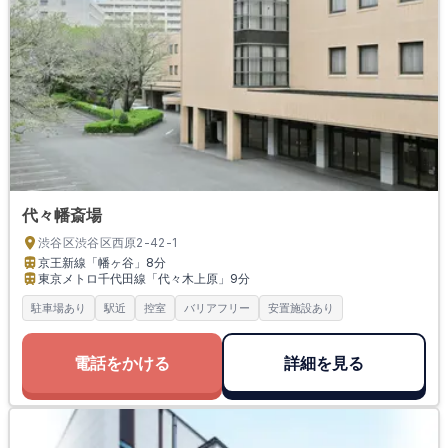
代々幡斎場
渋谷区渋谷区西原2-42-1
京王新線「幡ヶ谷」
8分
東京メトロ千代田線「代々木上原」
9分
駐車場あり
駅近
控室
バリアフリー
安置施設あり
電話をかける
詳細を見る