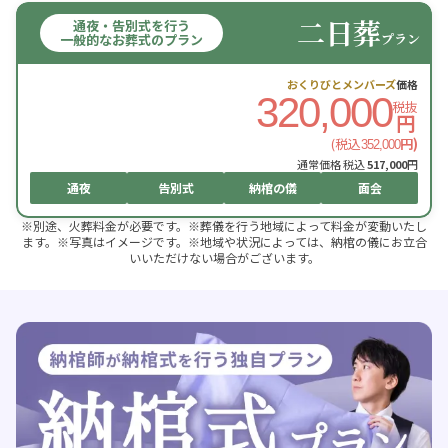
二日葬
通夜・告別式を行う
プラン
一般的なお葬式のプラン
おくりびとメンバーズ
価格
320,000
税抜
円
(税込
円)
352,000
通常価格 税込
517,000
円
通夜
告別式
納棺の儀
面会
※別途、火葬料金が必要です。※葬儀を行う地域によって料金が変動いたし
ます。※写真はイメージです。※地域や状況によっては、納棺の儀にお立合
いいただけない場合がございます。