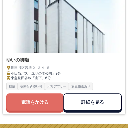
ゆいの御廟
世田谷区宮坂２−２４−５
小田急バス「ユリの木公園」
2分
東急世田谷線「山下」
6分
控室
夜間付き添い可
バリアフリー
安置施設あり
電話をかける
詳細を見る