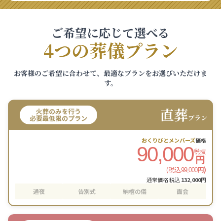
ご希望に応じて選べる
4つの葬儀プラン
お客様のご希望に合わせて、最適なプランをお選びいただけま
す。
直葬
火葬のみを行う
プラン
必要最低限のプラン
おくりびとメンバーズ
価格
90,000
税抜
円
(税込
円)
99,000
通常価格 税込
132,000
円
通夜
告別式
納棺の儀
面会