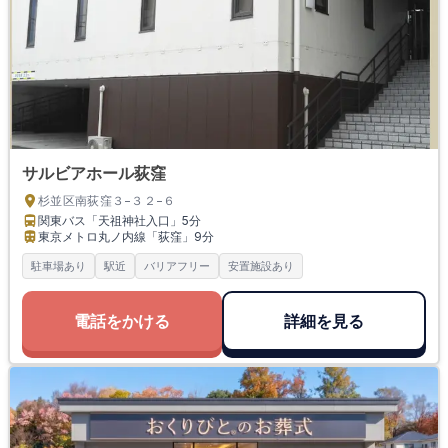
サルビアホール荻窪
杉並区南荻窪３−３２−６
関東バス「天祖神社入口」
5分
東京メトロ丸ノ内線「荻窪」
9分
駐車場あり
駅近
バリアフリー
安置施設あり
電話をかける
詳細を見る