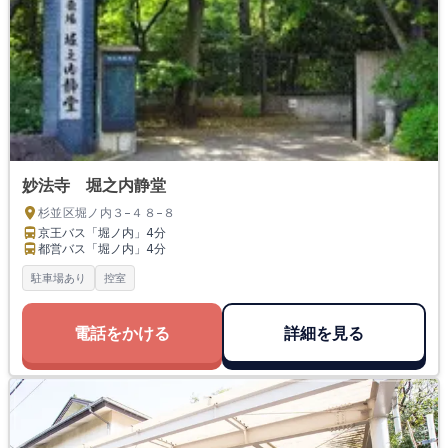
妙法寺 堀之内静堂
杉並区堀ノ内３−４８−８
京王バス「堀ノ内」
4分
都営バス「堀ノ内」
4分
駐車場あり
控室
電話をかける
詳細を見る