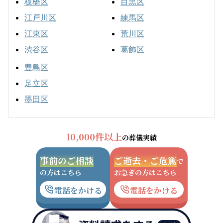
板橋区
目黒区
江戸川区
練馬区
江東区
荒川区
渋谷区
葛飾区
豊島区
足立区
墨田区
10,000件以上
の葬儀実績
事前のご相談
ご逝去・ご危篤
で
の方はこちら
お急ぎの方はこちら
電話をかける
電話をかける