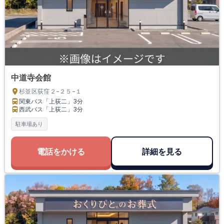
中道寺会館
杉並区荻窪２−２５−１
関東バス「上荻二」
3分
西武バス「上荻二」
3分
駐車場あり
電話をかける
詳細を見る