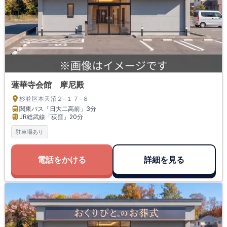
蓮華寺会館 摩尼殿
杉並区本天沼２−１７−８
関東バス「日大二高前」
3分
JR総武線「荻窪」
20分
駐車場あり
電話をかける
詳細を見る