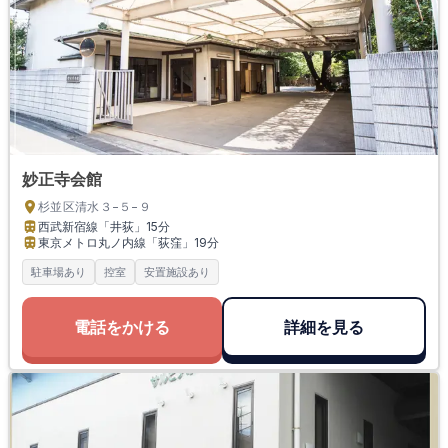
妙正寺会館
杉並区清水３−５−９
西武新宿線「井荻」
15分
東京メトロ丸ノ内線「荻窪」
19分
駐車場あり
控室
安置施設あり
電話をかける
詳細を見る