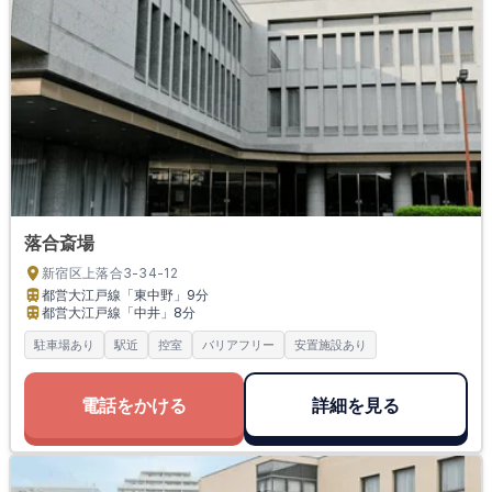
落合斎場
新宿区上落合3-34-12
都営大江戸線「東中野」
9分
都営大江戸線「中井」
8分
駐車場あり
駅近
控室
バリアフリー
安置施設あり
電話をかける
詳細を見る