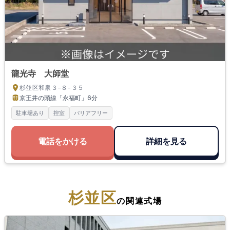
龍光寺 大師堂
杉並区和泉３−８−３５
京王井の頭線「永福町」
6分
駐車場あり
控室
バリアフリー
電話をかける
詳細を見る
杉並区
の関連式場