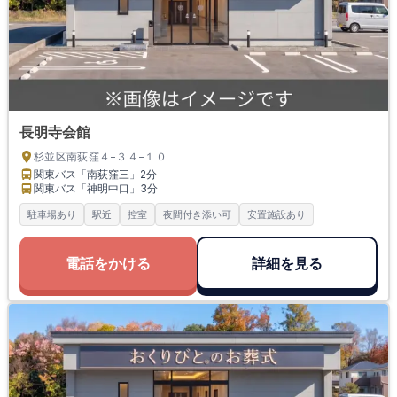
長明寺会館
杉並区南荻窪４−３４−１０
関東バス「南荻窪三」
2分
関東バス「神明中口」
3分
駐車場あり
駅近
控室
夜間付き添い可
安置施設あり
電話をかける
詳細を見る