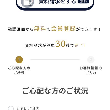
資料請求をする
無料
無料
会員登録
確認画面から
で
ができます！
30
資料請求が簡単
秒で
完了!
1
2
ご心配な方の
お客様情報の
ご状況
ご入力
ご心配な方のご状況
すでにご逝去