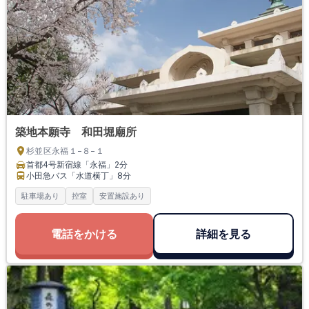
築地本願寺 和田堀廟所
杉並区永福１−８−１
首都4号新宿線「永福」
2分
小田急バス「水道横丁」
8分
駐車場あり
控室
安置施設あり
電話をかける
詳細を見る