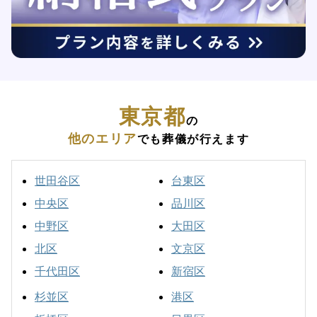
東京都
の
他のエリア
でも葬儀が行えます
世田谷区
台東区
中央区
品川区
中野区
大田区
北区
文京区
千代田区
新宿区
杉並区
港区