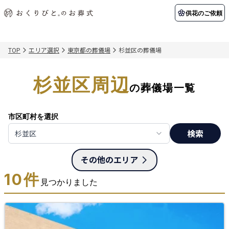
供花のご依頼
TOP
エリア選択
東京都の葬儀場
杉並区の葬儀場
初めての方へ
お客様の声
葬儀の知識
関東エリア
杉並区周辺
初めての方へ
ご葬儀事例
葬儀の知識
納棺の儀とは？
お客様の声
供花のご依頼
の葬儀場一覧
東京都
埼玉県
葬儀の流れ
よくある質問
会員制度
市区町村を選択
アフターサポート
千葉県
神奈川県
検索
杉並区
北海道エリア
会社を知る
その他のエリア
スタッフ一覧
採用情報
札幌市
函館市
10
件
見つかりました
会社概要
店舗用地募集