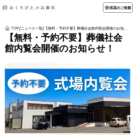
供花のご依頼
/
/
TOP
ニュース一覧
【無料・予約不要】葬儀社会館内覧会開催のお知らせ！
【無料・予約不要】葬儀社会
初めての方へ
お客様の声
葬儀の知識
関東エリア
館内覧会開催のお知らせ！
初めての方へ
ご葬儀事例
葬儀の知識
納棺の儀とは？
お客様の声
供花のご依頼
東京都
埼玉県
葬儀の流れ
よくある質問
会員制度
アフターサポート
千葉県
神奈川県
北海道エリア
会社を知る
スタッフ一覧
採用情報
札幌市
函館市
会社概要
店舗用地募集